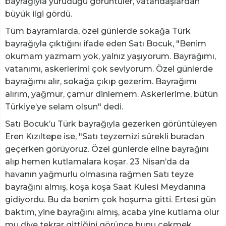
bayrağıyla yürüdüğü görüntüler, vatandaşlardan
büyük ilgi gördü.
Tüm bayramlarda, özel günlerde sokağa Türk
bayrağıyla çıktığını ifade eden Satı Bocuk, "Benim
okumam yazmam yok, yalnız yaşıyorum. Bayrağımı,
vatanımı, askerlerimi çok seviyorum. Özel günlerde
bayrağımı alır, sokağa çıkıp gezerim. Bayrağımı
alırım, yağmur, çamur dinlemem. Askerlerime, bütün
Türkiye’ye selam olsun" dedi.
Satı Bocuk’u Türk bayrağıyla gezerken görüntüleyen
Eren Kızıltepe ise, "Satı teyzemizi sürekli buradan
geçerken görüyoruz. Özel günlerde eline bayrağını
alıp hemen kutlamalara koşar. 23 Nisan’da da
havanın yağmurlu olmasına rağmen Satı teyze
bayrağını almış, koşa koşa Saat Kulesi Meydanına
gidiyordu. Bu da benim çok hoşuma gitti. Ertesi gün
baktım, yine bayrağını almış, acaba yine kutlama olur
mu diye tekrar gittiğini görünce bunu çekmek