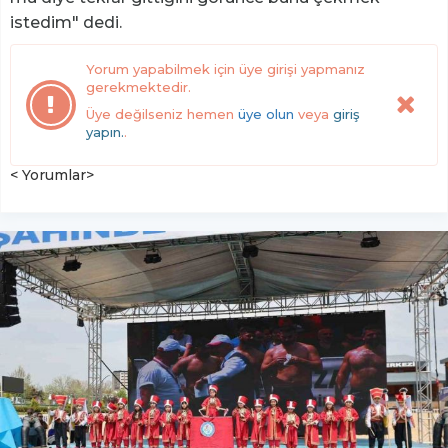
istedim" dedi.
Yorum yapabilmek için üye girişi yapmanız
gerekmektedir.
Üye değilseniz hemen
üye olun
veya
giriş
yapın.
.
< Yorumlar>