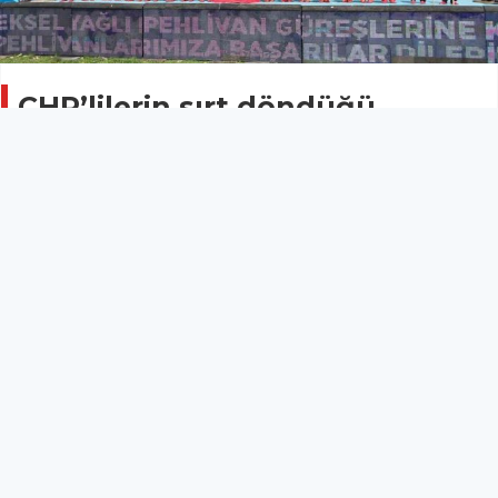
CHP’lilerin sırt döndüğü
çocuklar er meydanına çıktı
HABERDE İNSAN
25 Nisan 2026 - 15:18
12
Gaziantep’te 23 Nisan kutlamalarında CHP’lilerin sırt
döndüğü çocuk mehteran takımı, er meydanına
çıkan pehlivanların yağlı güreşler müsabakasında
gösteri yaptı.
Gaziantep’te 23 Nisan kutlamalarında CHP’lilerin sırt
döndüğü çocuk mehteran takımı, er meydanına
çıkan pehlivanların yağlı güreşler müsabakasında