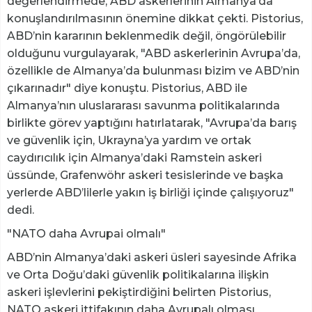
değerlendirmede, ABD askerlerinin Almanya’da
konuşlandırılmasının önemine dikkat çekti. Pistorius,
ABD’nin kararının beklenmedik değil, öngörülebilir
olduğunu vurgulayarak, "ABD askerlerinin Avrupa’da,
özellikle de Almanya’da bulunması bizim ve ABD’nin
çıkarınadır" diye konuştu. Pistorius, ABD ile
Almanya’nın uluslararası savunma politikalarında
birlikte görev yaptığını hatırlatarak, "Avrupa’da barış
ve güvenlik için, Ukrayna’ya yardım ve ortak
caydırıcılık için Almanya’daki Ramstein askeri
üssünde, Grafenwöhr askeri tesislerinde ve başka
yerlerde ABD’lilerle yakın iş birliği içinde çalışıyoruz"
dedi.
"NATO daha Avrupai olmalı"
ABD’nin Almanya’daki askeri üsleri sayesinde Afrika
ve Orta Doğu’daki güvenlik politikalarına ilişkin
askeri işlevlerini pekiştirdiğini belirten Pistorius,
NATO askeri ittifakının daha Avrupalı olması