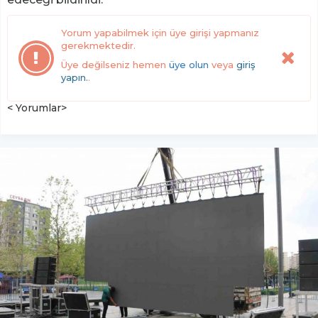
Yorum yapabilmek için üye girişi yapmanız
gerekmektedir.
Üye değilseniz hemen
üye olun
veya
giriş
yapın.
.
< Yorumlar>