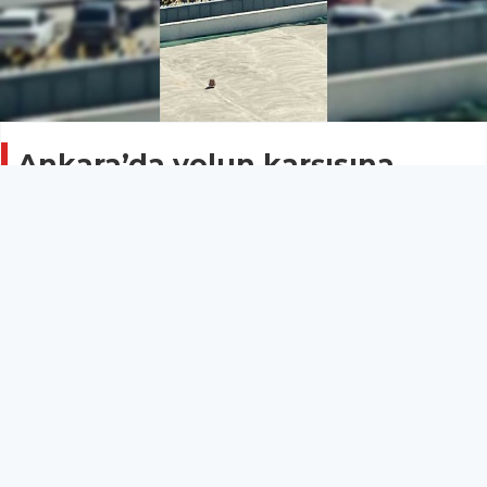
Ankara’da yolun karşısına
geçmek isteyen yayaya araba
çarptı
ASAYİŞ
05 Temmuz 2025 - 17:11
16
Ankara’da yolun karşısına geçmek isteyen bir yayaya
araba çarptı. Yaya hafif yaralı olarak hastaneye
kaldırıldı.
Ankara’da yolun karşısına geçmek isteyen bir yayaya