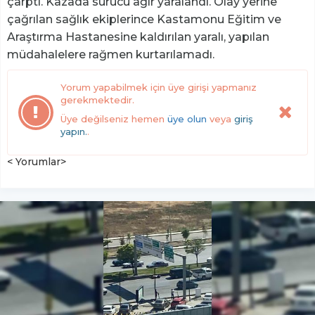
çarptı. Kazada sürücü ağır yaralandı. Olay yerine
çağrılan sağlık ekiplerince Kastamonu Eğitim ve
Araştırma Hastanesine kaldırılan yaralı, yapılan
müdahalelere rağmen kurtarılamadı.
Yorum yapabilmek için üye girişi yapmanız
gerekmektedir.
Üye değilseniz hemen
üye olun
veya
giriş
yapın.
.
< Yorumlar>