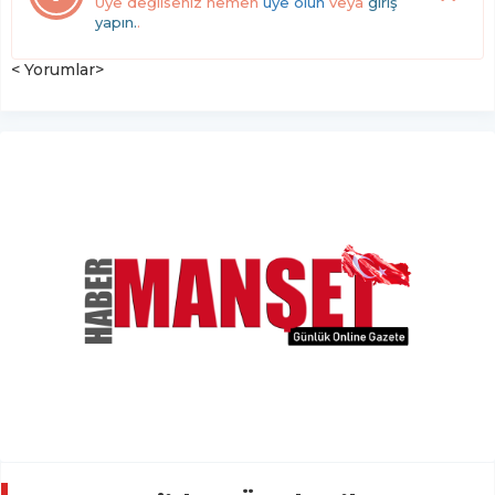
Üye değilseniz hemen
üye olun
veya
giriş
yapın.
.
< Yorumlar>