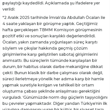
paylaştığı kaydedildi. Açıklamada şu ifadelere yer
verildi:
"2 Aralık 2025 tarihinde İmralı’da Abdullah Öcalan ile
4 saate yaklaşan bir görüşme yaptık. Geçtiğimiz
hafta gerçekleşen TBMM Komisyon görüşmesinin
pozitif etki ve sonuçları karşılıklı değerlendirildi.
Öcalan, yakın zamanda yoğunlaşan süreç karşıtı
söylem ve çıkışlar hakkında geçmiş çözüm
girişimlerine karşı geliştirilen sabotaj girişimlerini
anımsattı. Bu süreçlerin tümünde karşılaşılan bir
durum, bir habitus olarak darbe mekaniğine dikkat
çekti. Bunun klasik bir darbe çalışması olarak değil,
süreci ilerletmeye yönelik her adıma karşı bir hamle
yapmak suretiyle kırılgan ve tehlikeli bir ortam
oluşturma çabası şeklinde anlaşılması gerektiğini
vurguladı. ‘Günümüzde norm dışı güçlerin taşıyıcılığını
bu çevreler yapmaktadır. Diğer yandan Türkiye’nin ilk
yüzyılına damgasını vuran bir kültür, bir siyaset tarzı,