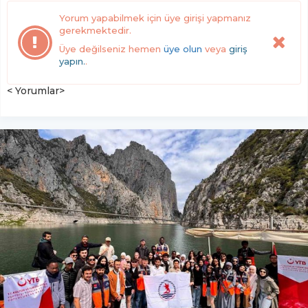
Yorum yapabilmek için üye girişi yapmanız
gerekmektedir.
Üye değilseniz hemen
üye olun
veya
giriş
yapın.
.
< Yorumlar>