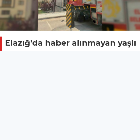
Elazığ’da haber alınmayan yaşlı
kadın evinde ölü bulundu
ELAZIĞ
01 Mayıs 2026 - 13:52
13
Elazığ’da kendisinden haber alınamayan yaşlı kadın,
ekipler tarafından evinde ölü bulundu.
Elazığ’da kendisinden haber alınamayan yaşlı kadın,
ekipler tarafından evinde ölü bulundu.
Olay, Abdullahpaşa Mahallesi’nde meydana geldi.