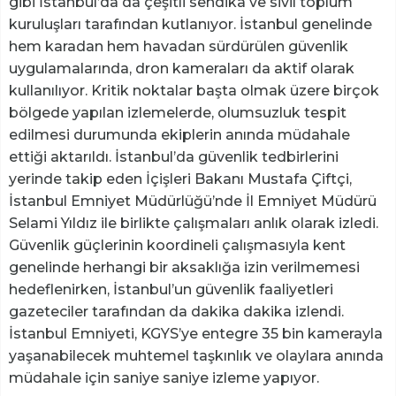
gibi İstanbul’da da çeşitli sendika ve sivil toplum
kuruluşları tarafından kutlanıyor. İstanbul genelinde
hem karadan hem havadan sürdürülen güvenlik
uygulamalarında, dron kameraları da aktif olarak
kullanılıyor. Kritik noktalar başta olmak üzere birçok
bölgede yapılan izlemelerde, olumsuzluk tespit
edilmesi durumunda ekiplerin anında müdahale
ettiği aktarıldı. İstanbul’da güvenlik tedbirlerini
yerinde takip eden İçişleri Bakanı Mustafa Çiftçi,
İstanbul Emniyet Müdürlüğü’nde İl Emniyet Müdürü
Selami Yıldız ile birlikte çalışmaları anlık olarak izledi.
Güvenlik güçlerinin koordineli çalışmasıyla kent
genelinde herhangi bir aksaklığa izin verilmemesi
hedeflenirken, İstanbul’un güvenlik faaliyetleri
gazeteciler tarafından da dakika dakika izlendi.
İstanbul Emniyeti, KGYS’ye entegre 35 bin kamerayla
yaşanabilecek muhtemel taşkınlık ve olaylara anında
müdahale için saniye saniye izleme yapıyor.