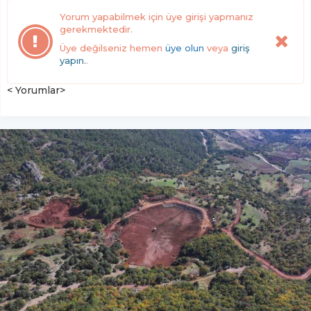
Yorum yapabilmek için üye girişi yapmanız
gerekmektedir.
Üye değilseniz hemen
üye olun
veya
giriş
yapın.
.
< Yorumlar>