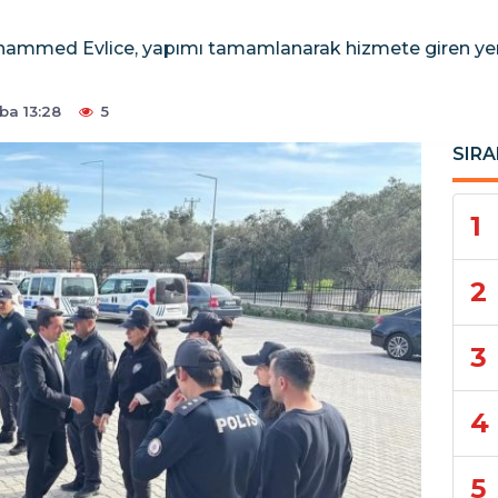
ammed Evlice, yapımı tamamlanarak hizmete giren yeni
ba 13:28
5
SIRA
1
2
3
4
5