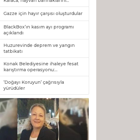
Karaca, hayvan barınaklarını...
Gazze için hayır çarşısı oluşturdular
BlackBox’ın kasım ayı programı
açıklandı
Huzurevinde deprem ve yangın
tatbikatı
Konak Belediyesine ihaleye fesat
karıştırma operasyonu:...
’Doğayı Koruyun’ çağrısıyla
0
yürüdüler