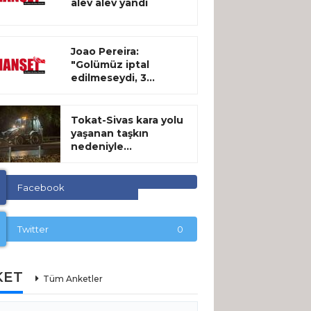
alev alev yandı
Joao Pereira:
"Golümüz iptal
edilmeseydi, 3...
Tokat-Sivas kara yolu
yaşanan taşkın
nedeniyle...
Facebook
Twitter
0
KET
Tüm Anketler