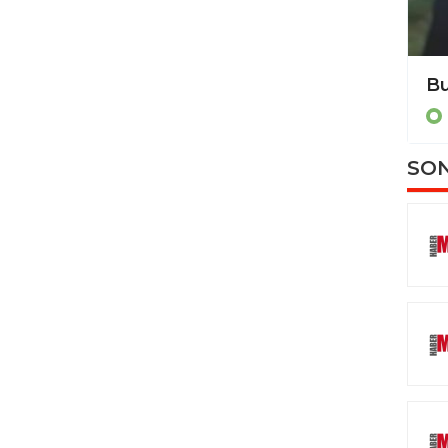
Burhaniye’de pilav hayırları devam ediyor
BALIKESİR
SON