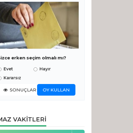
Sizce erken seçim olmalı mı?
Evet
Hayır
Kararsız
SONUÇLAR
OY KULLAN
AZ VAKİTLERİ