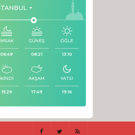
STANBUL
İMSAK
GÜNEŞ
ÖĞLE
06:49
08:21
13:10
İKİNDİ
AKŞAM
YATSI
15:29
17:49
19:16