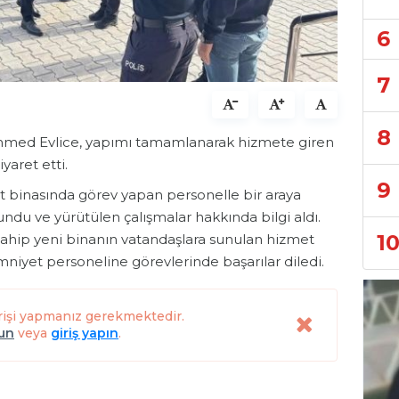
6
7
8
med Evlice, yapımı tamamlanarak hizmete giren
yaret etti.
9
 binasında görev yapan personelle bir araya
du ve yürütülen çalışmalar hakkında bilgi aldı.
1
hip yeni binanın vatandaşlara sunulan hizmet
emniyet personeline görevlerinde başarılar diledi.
rişi yapmanız gerekmektedir.
lun
veya
giriş yapın
.