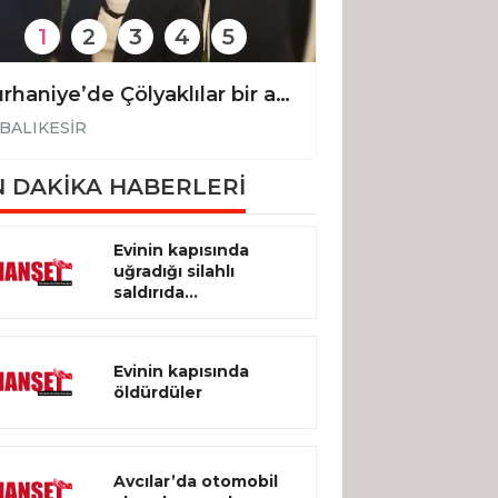
1
2
3
4
5
Burhaniye’de Çölyaklılar bir araya geliyor
BALIKESİR
BALIKESİR
 DAKİKA HABERLERİ
Evinin kapısında
uğradığı silahlı
saldırıda...
Evinin kapısında
öldürdüler
Avcılar’da otomobil