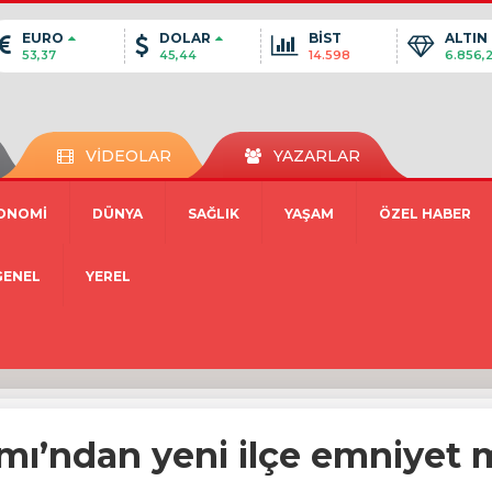
EURO
DOLAR
BİST
ALTIN
53,37
45,44
14.598
6.856,
VİDEOLAR
YAZARLAR
ONOMİ
DÜNYA
SAĞLIK
YAŞAM
ÖZEL HABER
GENEL
YEREL
ı’ndan yeni ilçe emniyet 