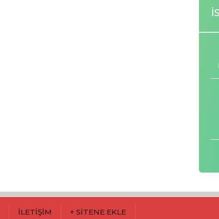
İ
M
İLETİŞİM
+ SİTENE EKLE