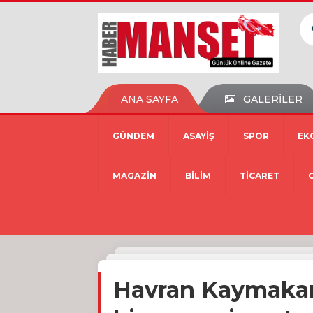
ANA SAYFA
GALERİLER
GÜNDEM
ASAYİŞ
SPOR
EK
MAGAZİN
BİLİM
TİCARET
Havran Kaymakam