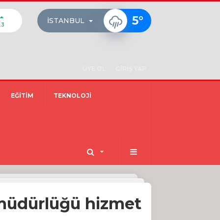
5
°
İSTANBUL
23
ÜYE OL
GİRİŞ YAP
EĞİTİM
TEKNOLOJİ
müdürlüğü hizmet