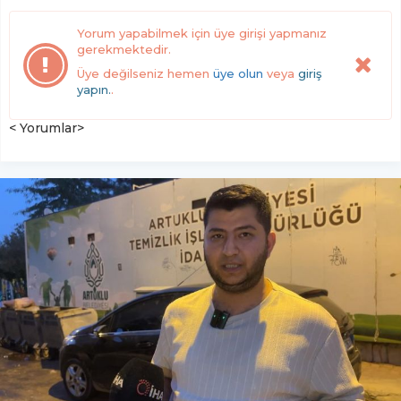
Yorum yapabilmek için üye girişi yapmanız
gerekmektedir.
Üye değilseniz hemen
üye olun
veya
giriş
yapın.
.
< Yorumlar>