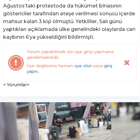
Ağustos’taki protestoda da hükümet binasının
göstericiler tarafından ateşe verilmesi sonucu içerde
mahsur kalan 3 kişi ölmüştü. Yetkililer, Salı günü
yaptıkları açıklamada ülke genelindeki olaylarda can
kaybının 6’ya yükseldiğini bildirmişti.
Yorum yapabilmek için üye girişi yapmanız
gerekmektedir.
Üye değilseniz hemen
üye olun
veya
giriş
yapın.
.
< Yorumlar>