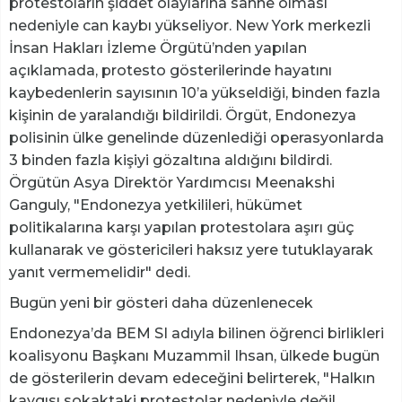
protestoların şiddet olaylarına sahne olması
nedeniyle can kaybı yükseliyor. New York merkezli
İnsan Hakları İzleme Örgütü’nden yapılan
açıklamada, protesto gösterilerinde hayatını
kaybedenlerin sayısının 10’a yükseldiği, binden fazla
kişinin de yaralandığı bildirildi. Örgüt, Endonezya
polisinin ülke genelinde düzenlediği operasyonlarda
3 binden fazla kişiyi gözaltına aldığını bildirdi.
Örgütün Asya Direktör Yardımcısı Meenakshi
Ganguly, "Endonezya yetkilileri, hükümet
politikalarına karşı yapılan protestolara aşırı güç
kullanarak ve göstericileri haksız yere tutuklayarak
yanıt vermemelidir" dedi.
Bugün yeni bir gösteri daha düzenlenecek
Endonezya’da BEM SI adıyla bilinen öğrenci birlikleri
koalisyonu Başkanı Muzammil Ihsan, ülkede bugün
de gösterilerin devam edeceğini belirterek, "Halkın
kaygısı sokaktaki protestolar nedeniyle değil,