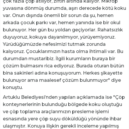
çok fazla çöp atılıyor, ziftin altında kalıyor. Mikrop
yuvasına dönmüş durumda, aşırı derecede kötü koku
var. Onun dışında önemli bir sorun da şu, hemen
arkada çocuk parkı var, hemen yanında ise bir okul
bulunuyor. Her gün bu yoldan geçiyorlar. Rahatsızlık
duyuyoruz, kokuya dayanılmıyor, yürüyemiyoruz.
Yürüdüğümüzde nefesimizi tutmak zorunda
kalıyoruz. Çocuklarımızın hasta olma ihtimali var. Bu
durumdan mustaribiz. İlgili kurumların buraya bir
çözüm bulmasını rica ediyoruz. Burada oturan bütün
bina sakinleri adına konuşuyorum. Herkes şikayette
bulunuyor ama maalesef çözüm bulunmuyor" diye
konuştu.
Artuklu Belediyesi’nden yapılan açıklamada ise "Çöp
konteynerlerinin bulunduğu bölgede koku oluştuğu
ve çöp toplama araçlarımızın presleme işlemi
esnasında yere çöp suyu döküldüğü yönünde ihbar
ulaşmıştır. Konuya ilişkin gerekli inceleme yapılmış