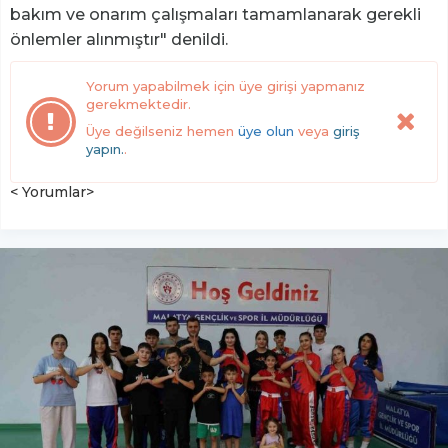
bakım ve onarım çalışmaları tamamlanarak gerekli
önlemler alınmıştır" denildi.
Yorum yapabilmek için üye girişi yapmanız
gerekmektedir.
Üye değilseniz hemen
üye olun
veya
giriş
yapın.
.
< Yorumlar>