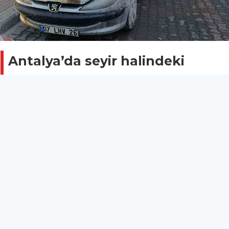
Antalya’da seyir halindeki
otomobilin yandı
ASAYİŞ
04 Eylül 2025 - 14:26
6
Antalya’nın Manavgat ilçesinde seyir halindeki
otomobil, motor bölümünden yanmaya başladı.
Yanan otomobile ilk müdahaleyi yangın tüpüyle
vatandaşlar yaparken, yangın itfaiyenin müdahalesi
sonucunda tamamen söndürüldü.
Antalya’nın Manavgat ilçesinde seyir halindeki
otomobil, motor bölümünden yanmaya başladı.