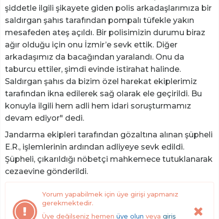
şiddetle ilgili şikayete giden polis arkadaşlarımıza bir
saldırgan şahıs tarafından pompalı tüfekle yakın
mesafeden ateş açıldı. Bir polisimizin durumu biraz
ağır olduğu için onu İzmir’e sevk ettik. Diğer
arkadaşımız da bacağından yaralandı. Onu da
taburcu ettiler, şimdi evinde istirahat halinde.
Saldırgan şahıs da bizim özel harekat ekiplerimiz
tarafından ikna edilerek sağ olarak ele geçirildi. Bu
konuyla ilgili hem adli hem idari soruşturmamız
devam ediyor" dedi.
Jandarma ekipleri tarafından gözaltına alınan şüpheli
E.R., işlemlerinin ardından adliyeye sevk edildi.
Şüpheli, çıkarıldığı nöbetçi mahkemece tutuklanarak
cezaevine gönderildi.
Yorum yapabilmek için üye girişi yapmanız
gerekmektedir.
Üye değilseniz hemen
üye olun
veya
giriş