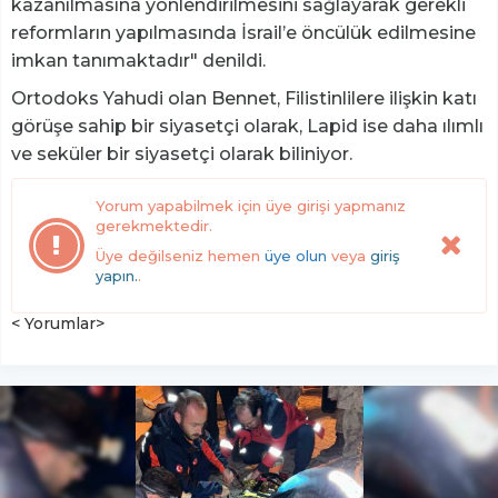
kazanılmasına yönlendirilmesini sağlayarak gerekli
reformların yapılmasında İsrail’e öncülük edilmesine
imkan tanımaktadır" denildi.
Ortodoks Yahudi olan Bennet, Filistinlilere ilişkin katı
görüşe sahip bir siyasetçi olarak, Lapid ise daha ılımlı
ve seküler bir siyasetçi olarak biliniyor.
Yorum yapabilmek için üye girişi yapmanız
gerekmektedir.
Üye değilseniz hemen
üye olun
veya
giriş
yapın.
.
< Yorumlar>