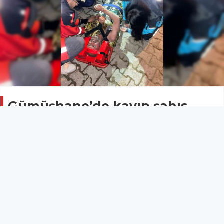
Gümüşhane’de kayıp şahıs
dere yatağında sağ olarak
bulundu
ASAYİŞ
26 Nisan 2026 - 23:36
15
Gümüşhane’nin Kelkit ilçesine bağlı Aşut köyünde
kaybolan 45 yaşındaki şahıs, ekiplerin çalışmaları