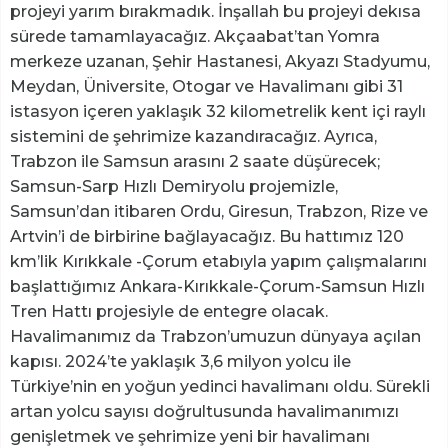
projeyi yarım bırakmadık. İnşallah bu projeyi dekısa
sürede tamamlayacağız. Akçaabat’tan Yomra
merkeze uzanan, Şehir Hastanesi, Akyazı Stadyumu,
Meydan, Üniversite, Otogar ve Havalimanı gibi 31
istasyon içeren yaklaşık 32 kilometrelik kent içi raylı
sistemini de şehrimize kazandıracağız. Ayrıca,
Trabzon ile Samsun arasını 2 saate düşürecek;
Samsun-Sarp Hızlı Demiryolu projemizle,
Samsun’dan itibaren Ordu, Giresun, Trabzon, Rize ve
Artvin’i de birbirine bağlayacağız. Bu hattımız 120
km’lik Kırıkkale -Çorum etabıyla yapım çalışmalarını
başlattığımız Ankara-Kırıkkale-Çorum-Samsun Hızlı
Tren Hattı projesiyle de entegre olacak.
Havalimanımız da Trabzon’umuzun dünyaya açılan
kapısı. 2024’te yaklaşık 3,6 milyon yolcu ile
Türkiye’nin en yoğun yedinci havalimanı oldu. Sürekli
artan yolcu sayısı doğrultusunda havalimanımızı
genişletmek ve şehrimize yeni bir havalimanı