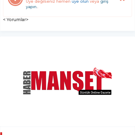
Üye değilseniz hemen
üye olun
veya
giriş
yapın.
.
< Yorumlar>