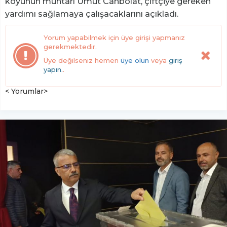
köyünün muhtarı Umut Canbolat, çiftçiye gereken
yardımı sağlamaya çalışacaklarını açıkladı.
Yorum yapabilmek için üye girişi yapmanız
gerekmektedir.
Üye değilseniz hemen
üye olun
veya
giriş
yapın.
.
< Yorumlar>