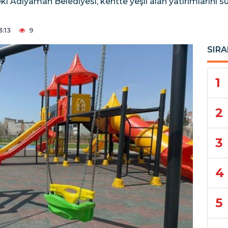
Adıyaman Belediyesi, kentte yeşil alan yatırımlarını sü
:13
9
SIRA
1
2
3
4
5