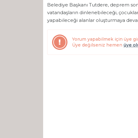
Belediye Başkanı Tutdere, deprem sonr
vatandaşların dinlenebileceği, çocukla
yapabileceği alanlar oluşturmaya deva
Yorum yapabilmek için üye gi
Üye değilseniz hemen
üye o