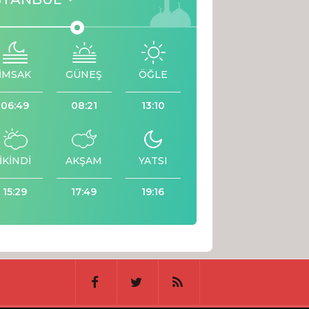
İMSAK
GÜNEŞ
ÖĞLE
06:49
08:21
13:10
İKİNDİ
AKŞAM
YATSI
15:29
17:49
19:16