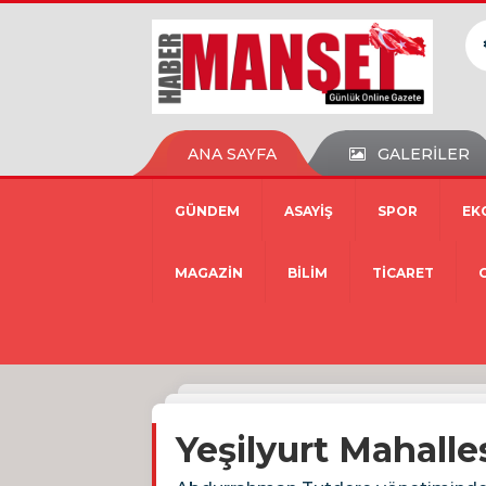
ANA SAYFA
GALERİLER
GÜNDEM
ASAYİŞ
SPOR
EK
MAGAZİN
BİLİM
TİCARET
Yeşilyurt Mahall