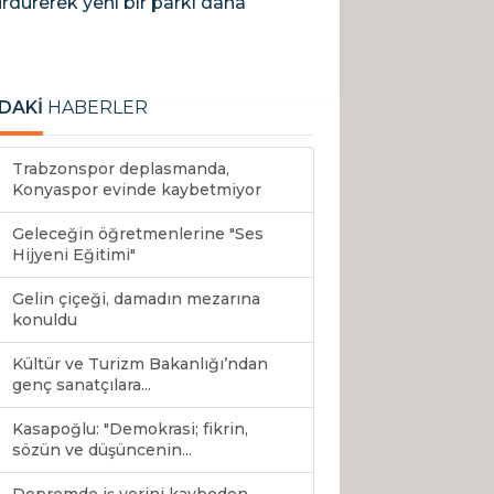
rdürerek yeni bir parkı daha
DAKİ
HABERLER
Trabzonspor deplasmanda,
Konyaspor evinde kaybetmiyor
Geleceğin öğretmenlerine "Ses
Hijyeni Eğitimi"
Gelin çiçeği, damadın mezarına
konuldu
Kültür ve Turizm Bakanlığı’ndan
genç sanatçılara...
Kasapoğlu: "Demokrasi; fikrin,
sözün ve düşüncenin...