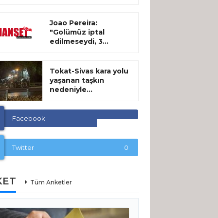
Joao Pereira:
"Golümüz iptal
edilmeseydi, 3...
Tokat-Sivas kara yolu
yaşanan taşkın
nedeniyle...
Facebook
Twitter
0
KET
Tüm Anketler