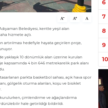
6
7
ıyaman Belediyesi, kentte yeşil alan
8
daha hizmete açtı.
 artırılması hedefiyle hayata geçirilen proje,
9
unuyor.
nde yaklaşık 10 dönümlük alan üzerine kurulan
1
je kapsamında 4 bin 646 metrekarelik park alanı
du.
asarlanan parkta basketbol sahası, açık hava spor
anı, gölgelik oturma alanları, koşu ve bisiklet
.
 kurulurken, çimlendirme ve ağaçlandırma
ürülebilir hale getirildiği bildirildi.