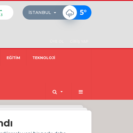
5
°
İSTANBUL
23
ÜYE OL
GİRİŞ YAP
EĞİTİM
TEKNOLOJİ
ndı