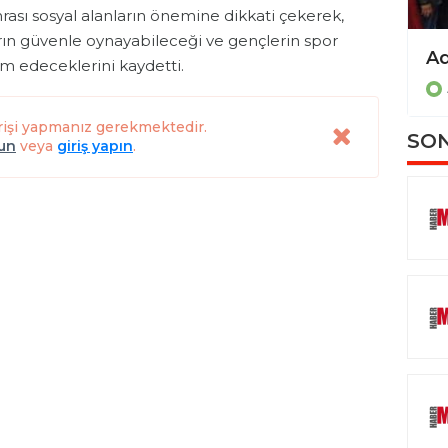
ası sosyal alanların önemine dikkati çekerek,
rın güvenle oynayabileceği ve gençlerin spor
Milletvekili Mustafa Alkayış Gölbaşı’nda sorunları tespit etti
m edeceklerini kaydetti.
ADIYAMAN
rişi yapmanız gerekmektedir.
SON
lun
veya
giriş yapın
.