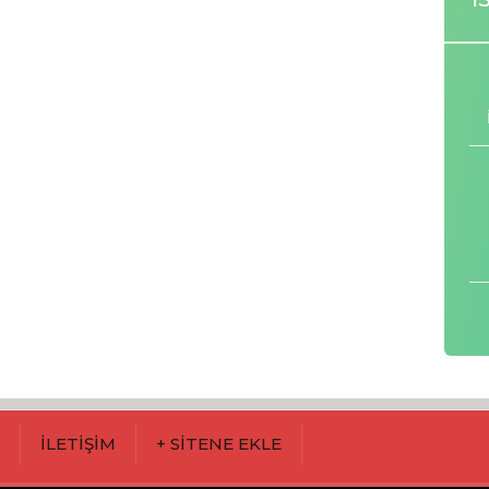
M
İLETİŞİM
+ SİTENE EKLE