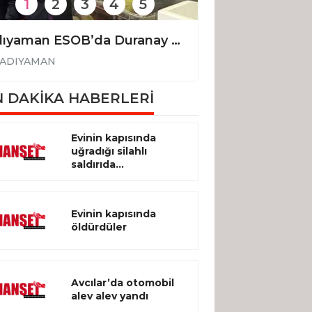
1
2
3
4
5
Adıyaman ESOB’da Duranay güven tazeledi
ADIYAMAN
ADIYAMAN
 DAKİKA HABERLERİ
Evinin kapısında
uğradığı silahlı
saldırıda...
Evinin kapısında
öldürdüler
Avcılar’da otomobil
alev alev yandı