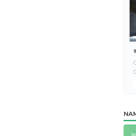
NAM
İ