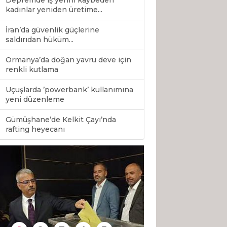
Depremde iş yerini kaybeden
kadınlar yeniden üretime...
İran’da güvenlik güçlerine
saldırıdan hüküm...
Ormanya’da doğan yavru deve için
renkli kutlama
Uçuşlarda ’powerbank’ kullanımına
yeni düzenleme
Gümüşhane’de Kelkit Çayı’nda
0
rafting heyecanı