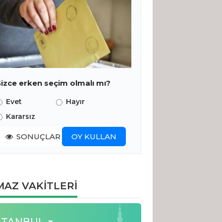
Sizce erken seçim olmalı mı?
Evet
Hayır
Kararsız
SONUÇLAR
OY KULLAN
AZ VAKİTLERİ
STANBUL