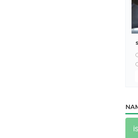
NAM
İ