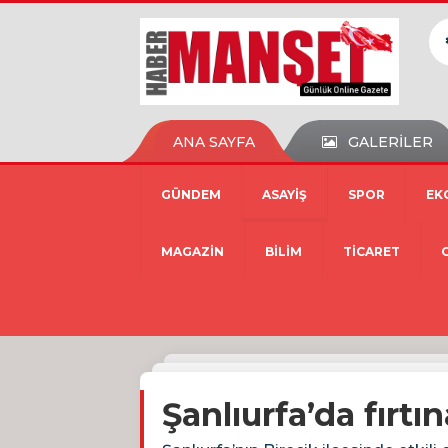
ANA SAYFA
GALERİLER
GÜNDEM
ASAYİŞ
SPOR
EK
MAGAZİN
BİLİM
TİCARET
Şanlıurfa’da fırtın