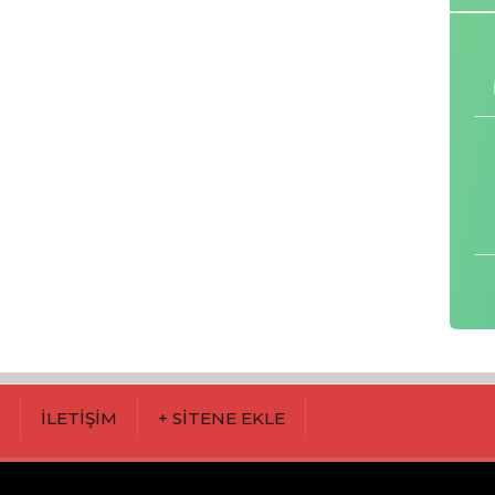
M
İLETİŞİM
+ SİTENE EKLE