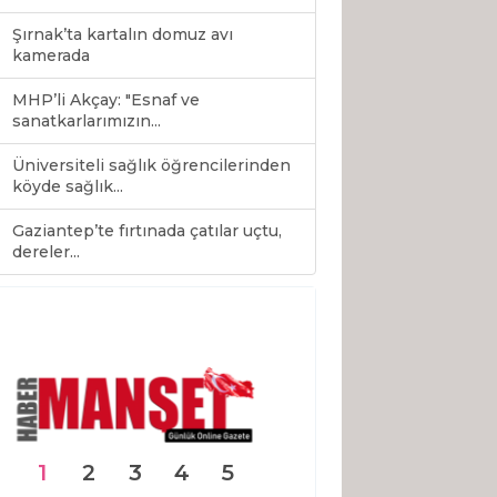
Şırnak’ta kartalın domuz avı
kamerada
MHP’li Akçay: "Esnaf ve
sanatkarlarımızın...
Üniversiteli sağlık öğrencilerinden
köyde sağlık...
Gaziantep’te fırtınada çatılar uçtu,
0
dereler...
1
2
3
4
5