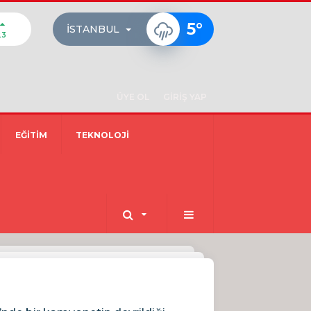
5
°
İSTANBUL
23
ÜYE OL
GİRİŞ YAP
EĞİTİM
TEKNOLOJİ