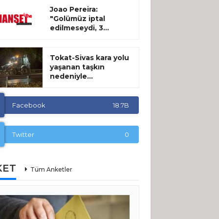
Joao Pereira:
"Golümüz iptal
edilmeseydi, 3...
Tokat-Sivas kara yolu
yaşanan taşkın
nedeniyle...
Facebook
18.7B
Twitter
0
KET
Tüm Anketler