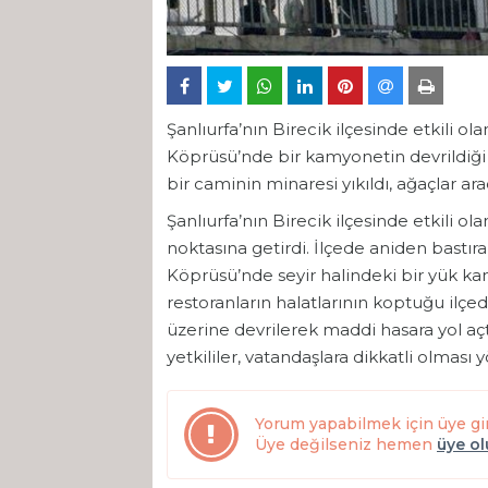
Şanlıurfa’nın Birecik ilçesinde etkili olan
Köprüsü’nde bir kamyonetin devrildiği f
bir caminin minaresi yıkıldı, ağaçlar ara
Şanlıurfa’nın Birecik ilçesinde etkili ol
noktasına getirdi. İlçede aniden bastıran 
Köprüsü’nde seyir halindeki bir yük kam
restoranların halatlarının koptuğu ilçed
üzerine devrilerek maddi hasara yol açtı.
yetkililer, vatandaşlara dikkatli olmas
Yorum yapabilmek için üye gi
Üye değilseniz hemen
üye o