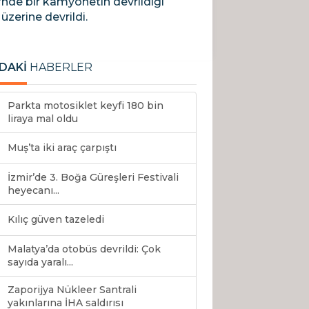
sü’nde bir kamyonetin devrildiği
üzerine devrildi.
DAKİ
HABERLER
Parkta motosiklet keyfi 180 bin
liraya mal oldu
Muş’ta iki araç çarpıştı
İzmir’de 3. Boğa Güreşleri Festivali
heyecanı...
Kılıç güven tazeledi
Malatya’da otobüs devrildi: Çok
sayıda yaralı...
Zaporijya Nükleer Santrali
yakınlarına İHA saldırısı