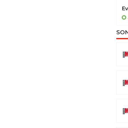
Dereye uçan otomobilde sıkışan sürücüyü itfaiye ekipleri kurtardı
ASAYİŞ
SON