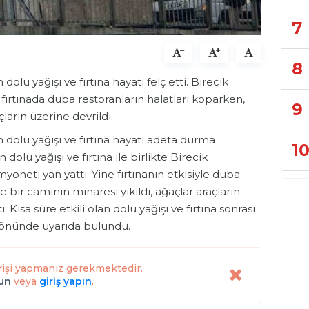
7
8
 dolu yağışı ve fırtına hayatı felç etti. Birecik
ırtınada duba restoranların halatları koparken,
9
çların üzerine devrildi.
an dolu yağışı ve fırtına hayatı adeta durma
1
dolu yağışı ve fırtına ile birlikte Birecik
yoneti yan yattı. Yine fırtınanın etkisiyle duba
e bir caminin minaresi yıkıldı, ağaçlar araçların
 Kısa süre etkili olan dolu yağışı ve fırtına sonrası
ı yönünde uyarıda bulundu.
rişi yapmanız gerekmektedir.
lun
veya
giriş yapın
.