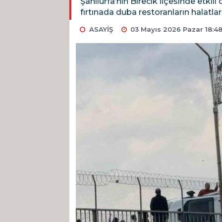
Şanlıurfa’nın Birecik ilçesinde etkili
fırtınada duba restoranların halatlar
ASAYİŞ
03 Mayıs 2026 Pazar 18:4