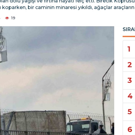
 olan dolu yağışı ve fırtına hayatı felç etti. Birecik Köprü
ı koparken, bir caminin minaresi yıkıldı, ağaçlar araçların 
8
19
SIRA
1
2
3
4
5
6