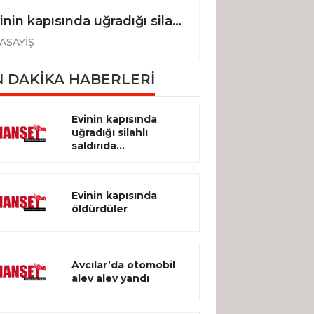
Evinin kapısında uğradığı silahlı saldırıda hayatını kaybetti
Evinin kapısınd
ASAYİŞ
ASAYİŞ
 DAKİKA HABERLERİ
Evinin kapısında
uğradığı silahlı
saldırıda...
Evinin kapısında
öldürdüler
Avcılar’da otomobil
alev alev yandı