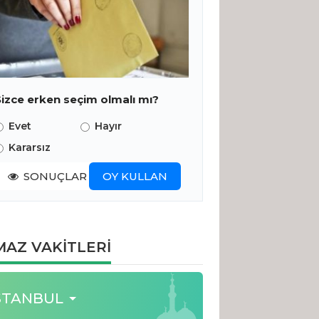
Sizce erken seçim olmalı mı?
Evet
Hayır
Kararsız
SONUÇLAR
OY KULLAN
AZ VAKİTLERİ
STANBUL