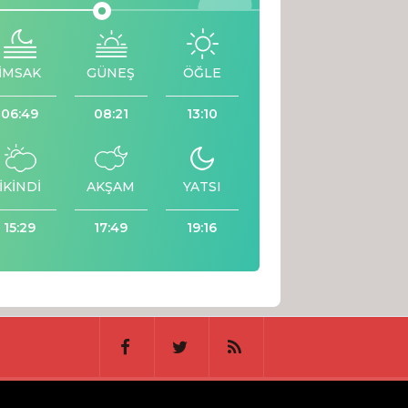
İMSAK
GÜNEŞ
ÖĞLE
06:49
08:21
13:10
İKİNDİ
AKŞAM
YATSI
15:29
17:49
19:16