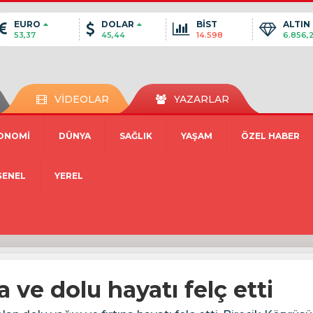
EURO
DOLAR
BİST
ALTIN
53,37
45,44
14.598
6.856,
VİDEOLAR
YAZARLAR
ONOMİ
DÜNYA
SAĞLIK
YAŞAM
ÖZEL HABER
GENEL
YEREL
a ve dolu hayatı felç etti