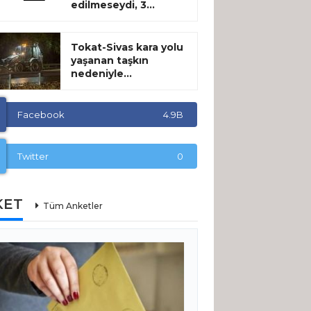
edilmeseydi, 3...
Tokat-Sivas kara yolu
yaşanan taşkın
nedeniyle...
Facebook
4.9B
Twitter
0
KET
Tüm Anketler