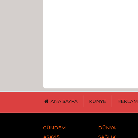
ANA SAYFA
KÜNYE
REKLA
GÜNDEM
DÜNYA
ASAYİŞ
SAĞLIK