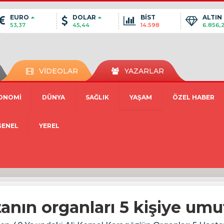
EURO
DOLAR
BİST
ALTIN
53,37
45,44
14.598
6.856,
VİDEOLAR
YAZARLAR
ONOMİ
DÜNYA
SAĞLIK
YAŞAM
ÖZEL HABER
GENEL
YEREL
anın organları 5 kişiye umu