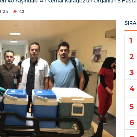
şen 40 Yaşındaki Ali Kemal Karagöz’ün Organları 5 Hast
2:24
42
SIRA
1
2
3
4
5
6