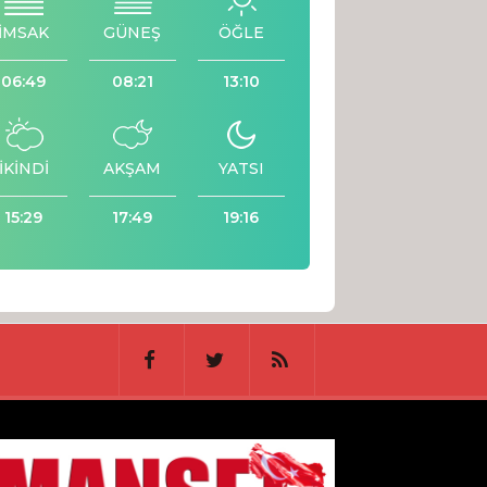
İMSAK
GÜNEŞ
ÖĞLE
06:49
08:21
13:10
İKİNDİ
AKŞAM
YATSI
15:29
17:49
19:16