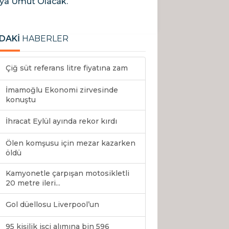
aya Umut Olacak.
DAKİ
HABERLER
Çiğ süt referans litre fiyatına zam
İmamoğlu Ekonomi zirvesinde
konuştu
İhracat Eylül ayında rekor kırdı
Ölen komşusu için mezar kazarken
öldü
Kamyonetle çarpışan motosikletli
20 metre ileri...
Gol düellosu Liverpool’un
95 kişilik işçi alımına bin 596