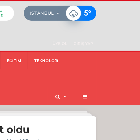
5
°
İSTANBUL
23
ÜYE OL
GİRİŞ YAP
EĞİTİM
TEKNOLOJİ
t oldu