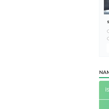
NAM
İ