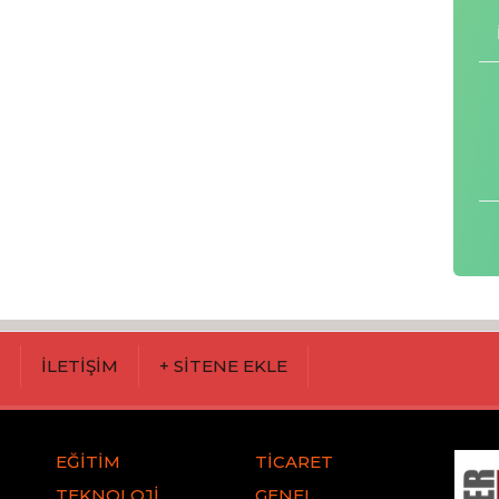
M
İLETİŞİM
+ SİTENE EKLE
EĞİTİM
TİCARET
TEKNOLOJİ
GENEL