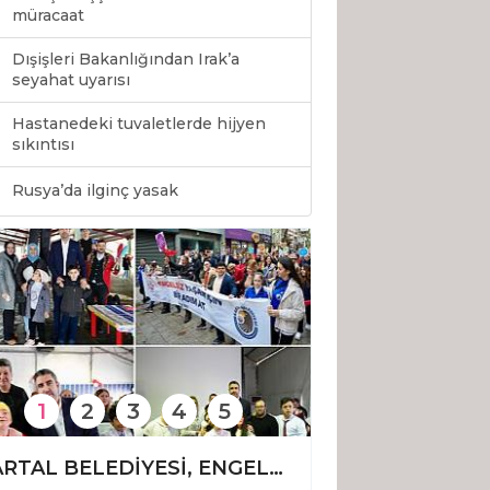
müracaat
Dışişleri Bakanlığından Irak’a
seyahat uyarısı
Hastanedeki tuvaletlerde hijyen
sıkıntısı
0
Rusya’da ilginç yasak
1
2
3
4
5
KARTAL BELEDİYESİ, ENGELSİZ YAŞAM FESTİVALİ’NE EV SAHİPLİĞİ YAPTI