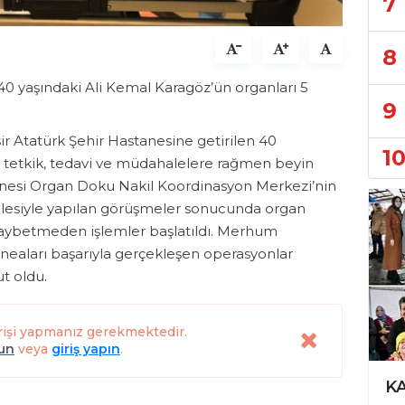
7
8
0 yaşındaki Ali Kemal Karagöz’ün organları 5
9
sir Atatürk Şehir Hastanesine getirilen 40
1
n tetkik, tedavi ve müdahalelere rağmen beyin
anesi Organ Doku Nakil Koordinasyon Merkezi’nin
ailesiyle yapılan görüşmeler sonucunda organ
kaybetmeden işlemler başlatıldı. Merhum
neaları başarıyla gerçekleşen operasyonlar
t oldu.
rişi yapmanız gerekmektedir.
lun
veya
giriş yapın
.
KARTAL’DA BUDANAN AĞAÇ DALLARI İHTİYAÇ SAHİPLERİNE YAKACAK OLUYOR