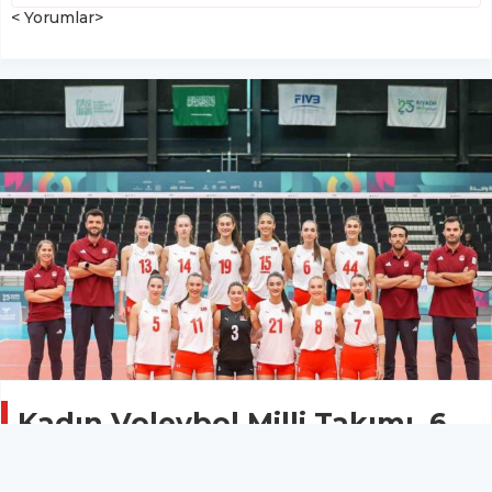
< Yorumlar>
Kadın Voleybol Milli Takımı, 6.
İslami Dayanışma Oyunları’na