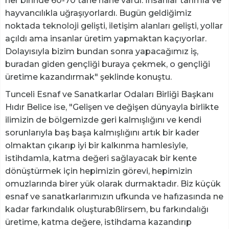
her birinde 60-70 tane hane vardı. İnsanlar tarımla ve
hayvancılıkla uğraşıyorlardı. Bugün geldiğimiz
noktada teknoloji gelişti, iletişim alanları gelişti, yollar
açıldı ama insanlar üretim yapmaktan kaçıyorlar.
Dolayısıyla bizim bundan sonra yapacağımız iş,
buradan giden gençliği buraya çekmek, o gençliği
üretime kazandırmak" şeklinde konuştu.
Tunceli Esnaf ve Sanatkarlar Odaları Birliği Başkanı
Hıdır Belice ise, "Gelişen ve değişen dünyayla birlikte
ilimizin de bölgemizde geri kalmışlığını ve kendi
sorunlarıyla baş başa kalmışlığını artık bir kader
olmaktan çıkarıp iyi bir kalkınma hamlesiyle,
istihdamla, katma değeri sağlayacak bir kente
dönüştürmek için hepimizin görevi, hepimizin
omuzlarında birer yük olarak durmaktadır. Biz küçük
esnaf ve sanatkarlarımızın ufkunda ve hafızasında ne
kadar farkındalık oluşturabßlirsem, bu farkındalığı
üretime, katma değere, istihdama kazandırıp