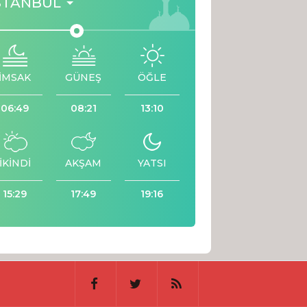
STANBUL
İMSAK
GÜNEŞ
ÖĞLE
06:49
08:21
13:10
İKİNDİ
AKŞAM
YATSI
15:29
17:49
19:16