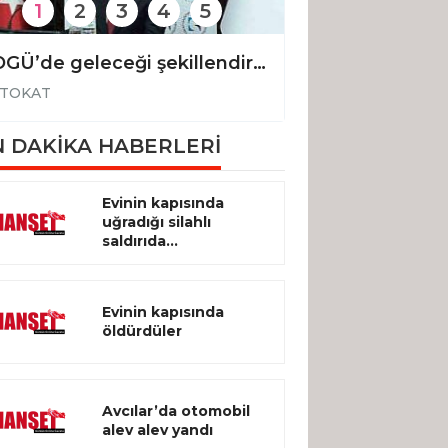
1
2
3
4
5
TOGÜ’de geleceği şekillendiren fikirler yarıştı
TOKAT
TOKAT
 DAKİKA HABERLERİ
Evinin kapısında
uğradığı silahlı
saldırıda...
Evinin kapısında
öldürdüler
Avcılar’da otomobil
alev alev yandı