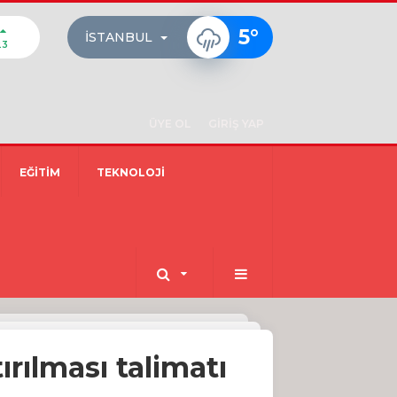
5
°
İSTANBUL
23
ÜYE OL
GİRİŞ YAP
EĞİTİM
TEKNOLOJİ
ırılması talimatı