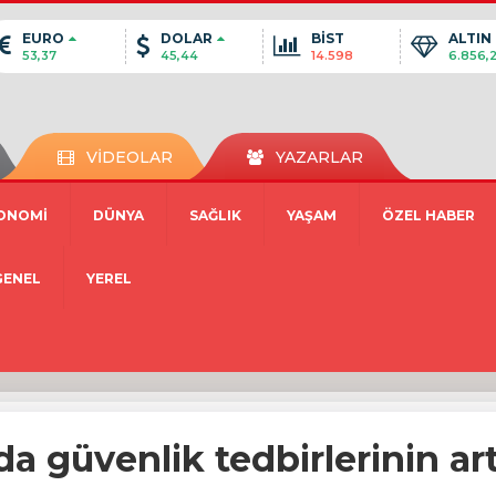
EURO
DOLAR
BİST
ALTIN
53,37
45,44
14.598
6.856,
VİDEOLAR
YAZARLAR
ONOMİ
DÜNYA
SAĞLIK
YAŞAM
ÖZEL HABER
GENEL
YEREL
da güvenlik tedbirlerinin art