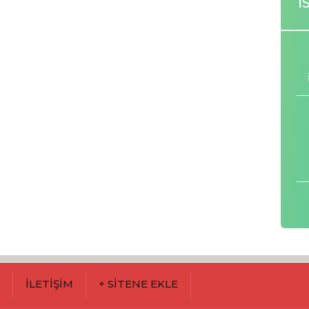
İ
M
İLETİŞİM
+ SİTENE EKLE