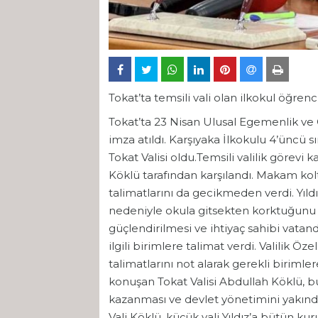
Tokat’ta temsili vali olan ilkokul öğrenci
Tokat’ta 23 Nisan Ulusal Egemenlik ve
imza atıldı. Karşıyaka İlkokulu 4’üncü s
Tokat Valisi oldu.Temsili valilik görevi 
Köklü tarafından karşılandı. Makam kolt
talimatlarını da gecikmeden verdi. Yıld
nedeniyle okula gitsekten korktuğunu s
güçlendirilmesi ve ihtiyaç sahibi vata
ilgili birimlere talimat verdi. Valilik 
talimatlarını not alarak gerekli birimler
konuşan Tokat Valisi Abdullah Köklü, b
kazanması ve devlet yönetimini yakında
Vali Köklü, küçük vali Yıldız’a bütün ku