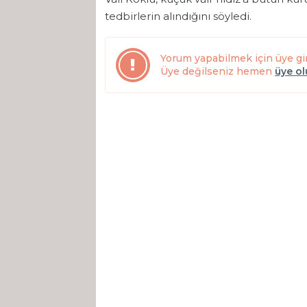
tedbirlerin alındığını söyledi.
Yorum yapabilmek için üye gi
Üye değilseniz hemen
üye o