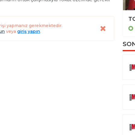
Başkan Yazıcıoğlu, makamını miniklere devretti
rişi yapmanız gerekmektedir.
TOKAT
lun
veya
giriş yapın
.
SON