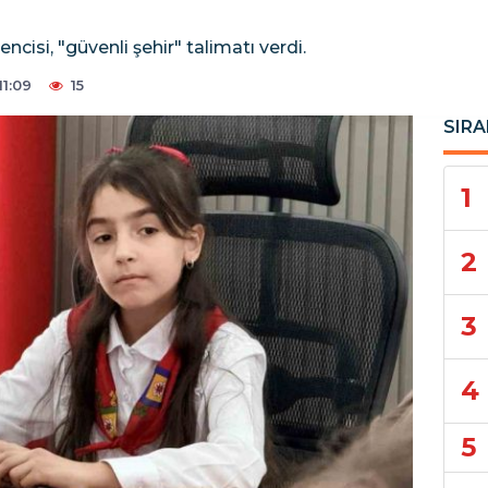
encisi, "güvenli şehir" talimatı verdi.
1:09
15
SIRA
1
2
3
4
5