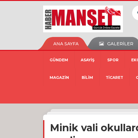
ANA SAYFA
GALERİLER
GÜNDEM
ASAYİŞ
SPOR
EK
MAGAZİN
BİLİM
TİCARET
Minik vali okullar