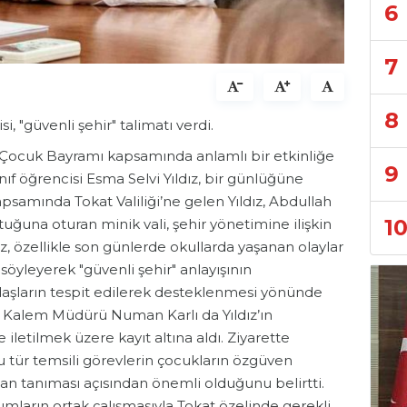
6
7
8
si, "güvenli şehir" talimatı verdi.
 Çocuk Bayramı kapsamında anlamlı bir etkinliğe
9
ınıf öğrencisi Esma Selvi Yıldız, bir günlüğüne
kapsamında Tokat Valiliği’ne gelen Yıldız, Abdullah
1
uğuna oturan minik vali, şehir yönetimine ilişkin
ız, özellikle son günlerde okullarda yaşanan olaylar
öyleyerek "güvenli şehir" anlayışının
ndaşların tespit edilerek desteklenmesi yönünde
Özel Kalem Müdürü Numan Karlı da Yıldız’ın
e iletilmek üzere kayıt altına aldı. Ziyarette
u tür temsili görevlerin çocukların özgüven
n tanıması açısından önemli olduğunu belirtti.
rumların ortak çalışmasıyla Tokat özelinde gerekli