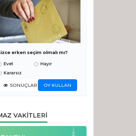
Sizce erken seçim olmalı mı?
Evet
Hayır
Kararsız
SONUÇLAR
OY KULLAN
AZ VAKİTLERİ