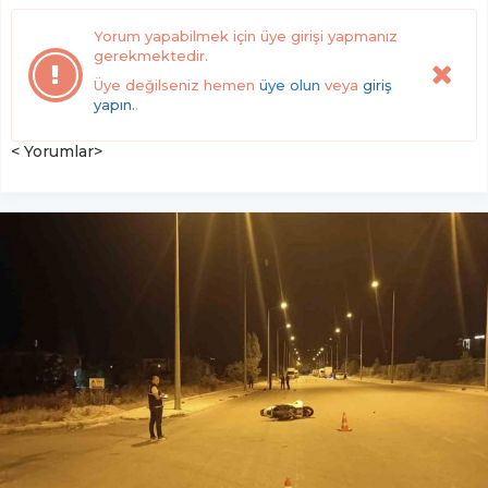
Yorum yapabilmek için üye girişi yapmanız
gerekmektedir.
Üye değilseniz hemen
üye olun
veya
giriş
yapın.
.
< Yorumlar>