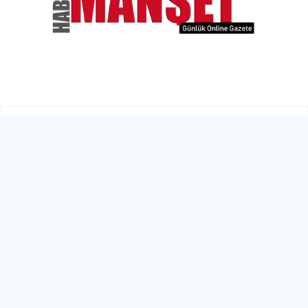
İsrail meclisinden "Arrow 3"
füzelerinin sayısının yetersizliği
nedeniyle acil toplanma kararı
POLİTİKA
02 Mayıs 2026 - 23:14
16
İsrail Meclisi Knesset Dışişleri ve Savunma Komitesi
üyelerinin bir kısmının "savunma sistemlerinin