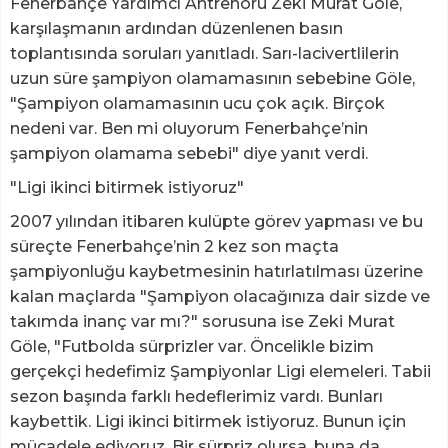
Fenerbahçe Yardımcı Antrenörü Zeki Murat Göle,
karşılaşmanın ardından düzenlenen basın
toplantısında soruları yanıtladı. Sarı-lacivertlilerin
uzun süre şampiyon olamamasının sebebine Göle,
"Şampiyon olamamasının ucu çok açık. Birçok
nedeni var. Ben mi oluyorum Fenerbahçe’nin
şampiyon olamama sebebi" diye yanıt verdi.
"Ligi ikinci bitirmek istiyoruz"
2007 yılından itibaren kulüpte görev yapması ve bu
süreçte Fenerbahçe’nin 2 kez son maçta
şampiyonluğu kaybetmesinin hatırlatılması üzerine
kalan maçlarda "Şampiyon olacağınıza dair sizde ve
takımda inanç var mı?" sorusuna ise Zeki Murat
Göle, "Futbolda sürprizler var. Öncelikle bizim
gerçekçi hedefimiz Şampiyonlar Ligi elemeleri. Tabii
sezon başında farklı hedeflerimiz vardı. Bunları
kaybettik. Ligi ikinci bitirmek istiyoruz. Bunun için
mücadele ediyoruz. Bir sürpriz olursa, buna da