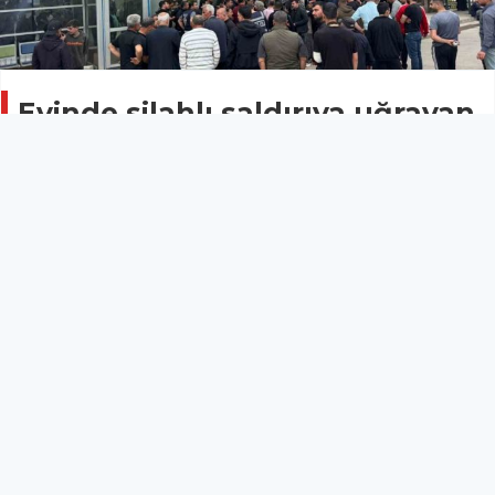
Evinde silahlı saldırıya uğrayan
şahıs hayatını kaybetti
ASAYİŞ
02 Mayıs 2026 - 19:33
15
Şanlıurfa’nın Halfeti ilçesinde evinde silahlı saldırıya
uğrayan bir kişi hayatını kaybetti.
Şanlıurfa’nın Halfeti ilçesinde evinde silahlı saldırıya
uğrayan bir kişi hayatını kaybetti.
Edinilen bilgiye göre olay, Halfeti ilçesine bağlı kırsal
Argaç Mahallesi’nde yaşandı. İddiaya göre,
alacaklıları tarafından evi basılan Mehmet A. (58)