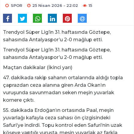
SPOR
25 Nisan 2026 - 22:02
15
Trendyol Süper Lig’in 31. haftasında Göztepe,
sahasında Antalyaspor’u 2-0 mağlup etti.
Trendyol Süper Lig’in 31. haftasında Göztepe,
sahasında Antalyaspor’u 2-0 mağlup etti.
Maçtan dakikalar (İkinci yarı)
47. dakikada rakip sahanın ortalarında aldığı topla
çaprazdan ceza alanına giren Arda Okan’ın
vuruşunda savunmadan seken meşin yuvarlak
kornere çıktı.
55. dakikada Erdoğan’ın ortasında Paal, meşin
yuvarlağı kafayla ceza sahası ön çizgisindeki
Safuri’ye indirdi. Topu kontrol eden Safuri’nin uzak
köşeye yaptığı vuruşta, meşin yuvarlak az farkla