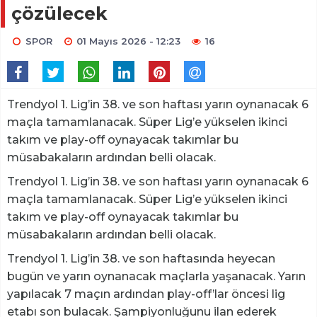
çözülecek
SPOR
01 Mayıs 2026 - 12:23
16
Trendyol 1. Lig’in 38. ve son haftası yarın oynanacak 6
maçla tamamlanacak. Süper Lig’e yükselen ikinci
takım ve play-off oynayacak takımlar bu
müsabakaların ardından belli olacak.
Trendyol 1. Lig’in 38. ve son haftası yarın oynanacak 6
maçla tamamlanacak. Süper Lig’e yükselen ikinci
takım ve play-off oynayacak takımlar bu
müsabakaların ardından belli olacak.
Trendyol 1. Lig’in 38. ve son haftasında heyecan
bugün ve yarın oynanacak maçlarla yaşanacak. Yarın
yapılacak 7 maçın ardından play-off’lar öncesi lig
etabı son bulacak. Şampiyonluğunu ilan ederek