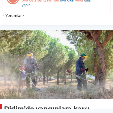
Üye değilseniz hemen
üye olun
veya
giriş
yapın.
.
< Yorumlar>
Didim’de yangınlara karşı