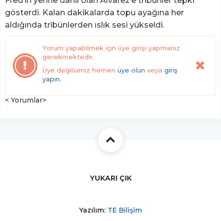
Fred’in yerine dahil olan Alvarez’e tribünler tepki
gösterdi. Kalan dakikalarda topu ayağına her
aldığında tribünlerden ıslık sesi yükseldi.
Yorum yapabilmek için üye girişi yapmanız
gerekmektedir.
Üye değilseniz hemen
üye olun
veya
giriş
yapın.
.
< Yorumlar>
YUKARI ÇIK
Yazılım:
TE Bilişim