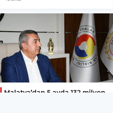
Malatya’dan 5 ayda 132 milyon
dolarlık kuru kayısı ihracatı
MALATYA
11 Haziran 2025 - 14:55
7