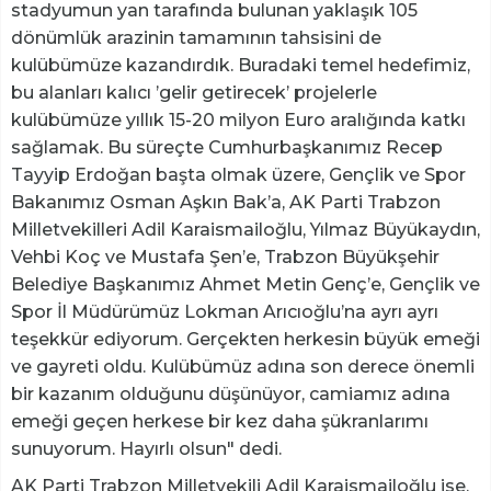
stadyumun yan tarafında bulunan yaklaşık 105
dönümlük arazinin tamamının tahsisini de
kulübümüze kazandırdık. Buradaki temel hedefimiz,
bu alanları kalıcı ’gelir getirecek’ projelerle
kulübümüze yıllık 15-20 milyon Euro aralığında katkı
sağlamak. Bu süreçte Cumhurbaşkanımız Recep
Tayyip Erdoğan başta olmak üzere, Gençlik ve Spor
Bakanımız Osman Aşkın Bak’a, AK Parti Trabzon
Milletvekilleri Adil Karaismailoğlu, Yılmaz Büyükaydın,
Vehbi Koç ve Mustafa Şen’e, Trabzon Büyükşehir
Belediye Başkanımız Ahmet Metin Genç’e, Gençlik ve
Spor İl Müdürümüz Lokman Arıcıoğlu’na ayrı ayrı
teşekkür ediyorum. Gerçekten herkesin büyük emeği
ve gayreti oldu. Kulübümüz adına son derece önemli
bir kazanım olduğunu düşünüyor, camiamız adına
emeği geçen herkese bir kez daha şükranlarımı
sunuyorum. Hayırlı olsun" dedi.
AK Parti Trabzon Milletvekili Adil Karaismailoğlu ise,