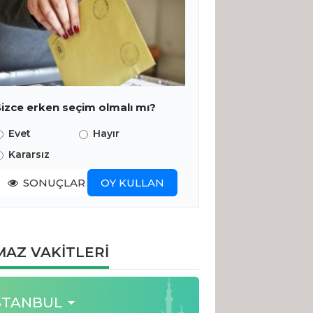
Sizce erken seçim olmalı mı?
Evet
Hayır
Kararsız
SONUÇLAR
OY KULLAN
AZ VAKİTLERİ
STANBUL