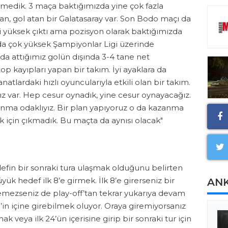
medik. 3 maça baktığımızda yine çok fazla
an, gol atan bir Galatasaray var. Son Bodo maçı da
i yüksek çıktı ama pozisyon olarak baktığımızda
zda çok yüksek Şampiyonlar Ligi üzerinde
da attığımız golün dışında 3-4 tane net
p kayıpları yapan bir takım. İyi ayaklara da
anatlardaki hızlı oyuncularıyla etkili olan bir takım.
ız var. Hep cesur oynadık, yine cesur oynayacağız.
nma odaklıyız. Bir plan yapıyoruz o da kazanma
k için çıkmadık. Bu maçta da aynısı olacak"
defin bir sonraki tura ulaşmak olduğunu belirten
üyük hedef ilk 8’e girmek. İlk 8’e girerseniz bir
AN
emezseniz de play-off’tan tekrar yukarıya devam
 8’in içine girebilmek oluyor. Oraya giremiyorsanız
mak veya ilk 24’ün içerisine girip bir sonraki tur için