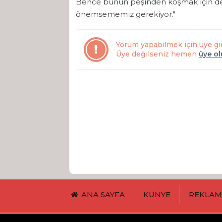
Bence bunun peşinden koşmak için de 
önemsememiz gerekiyor."
Yorum yapabilmek için üye gi
Üye değilseniz hemen
üye o
ANA SAYFA
KÜNYE
REKLA