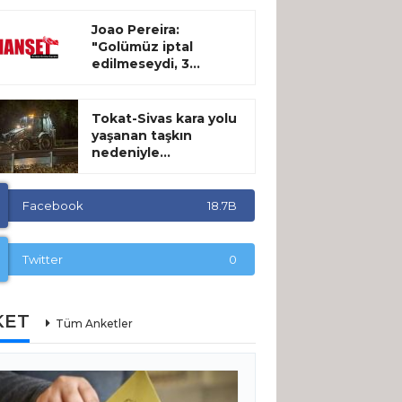
Joao Pereira:
"Golümüz iptal
edilmeseydi, 3...
Tokat-Sivas kara yolu
yaşanan taşkın
nedeniyle...
Facebook
18.7B
Twitter
0
KET
Tüm Anketler