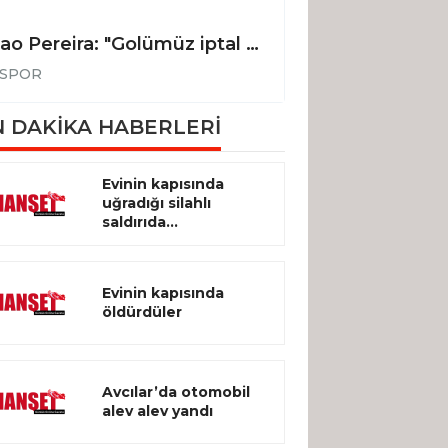
Joao Pereira: "Golümüz iptal edilmeseydi, 3 puanı alan taraf biz olacaktık"
SPOR
SPOR
 DAKİKA HABERLERİ
Evinin kapısında
uğradığı silahlı
saldırıda...
Evinin kapısında
öldürdüler
Avcılar’da otomobil
alev alev yandı