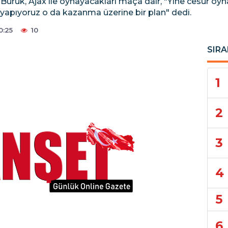
Buruk, Ajax ile oynayacakları maça dair, "Yine cesur o
 yapıyoruz o da kazanma üzerine bir plan" dedi.
0:25
10
SIRA
1
2
3
4
5
6