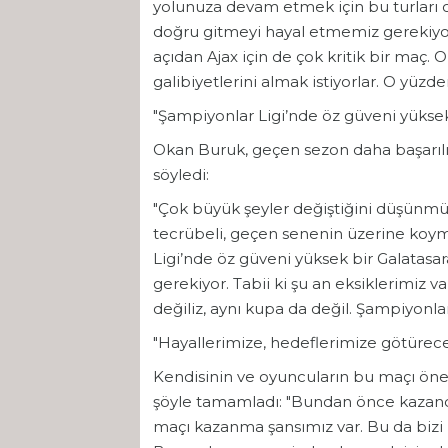
yolunuza devam etmek için bu turları 
doğru gitmeyi hayal etmemiz gerekiyor
açıdan Ajax için de çok kritik bir maç. On
galibiyetlerini almak istiyorlar. O yüzd
"Şampiyonlar Ligi’nde öz güveni yüksek
Okan Buruk, geçen sezon daha başarılı 
söyledi:
"Çok büyük şeyler değiştiğini düşünm
tecrübeli, geçen senenin üzerine koy
Ligi’nde öz güveni yüksek bir Galatas
gerekiyor. Tabii ki şu an eksiklerimiz v
değiliz, aynı kupa da değil. Şampiyonla
"Hayallerimize, hedeflerimize götürec
Kendisinin ve oyuncuların bu maçı ön
şöyle tamamladı: "Bundan önce kazandı
maçı kazanma şansımız var. Bu da bizi