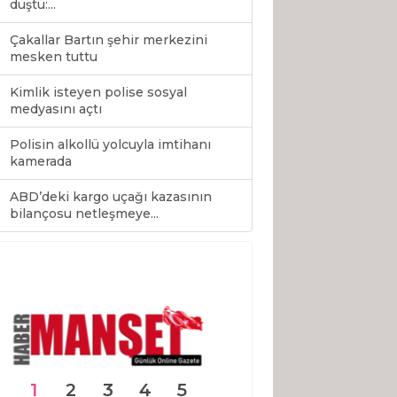
düştü:...
Çakallar Bartın şehir merkezini
mesken tuttu
Kimlik isteyen polise sosyal
medyasını açtı
Polisin alkollü yolcuyla imtihanı
kamerada
ABD’deki kargo uçağı kazasının
0
bilançosu netleşmeye...
1
2
3
4
5