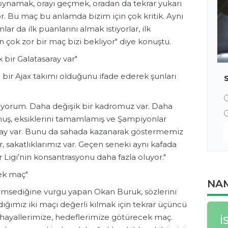
oynamak, orayı geçmek, oradan da tekrar yukarı
. Bu maç bu anlamda bizim için çok kritik. Aynı
lar da ilk puanlarını almak istiyorlar, ilk
en çok zor bir maç bizi bekliyor" diye konuştu.
 bir Galatasaray var"
bir Ajax takımı olduğunu ifade ederek şunları
üyorum. Daha değişik bir kadromuz var. Daha
muş, eksiklerini tamamlamış ve Şampiyonlar
aray var. Bunu da sahada kazanarak göstermemiz
ar, sakatlıklarımız var. Geçen seneki aynı kafada
r Ligi’nin konsantrasyonu daha fazla oluyor."
ek maç"
NAM
emsediğine vurgu yapan Okan Buruk, sözlerini
ğımız iki maçı değerli kılmak için tekrar üçüncü
 hayallerimize, hedeflerimize götürecek maç.
İ