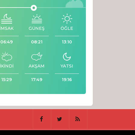
İMSAK
GÜNEŞ
ÖĞLE
06:49
08:21
13:10
İKİNDİ
AKŞAM
YATSI
15:29
17:49
19:16