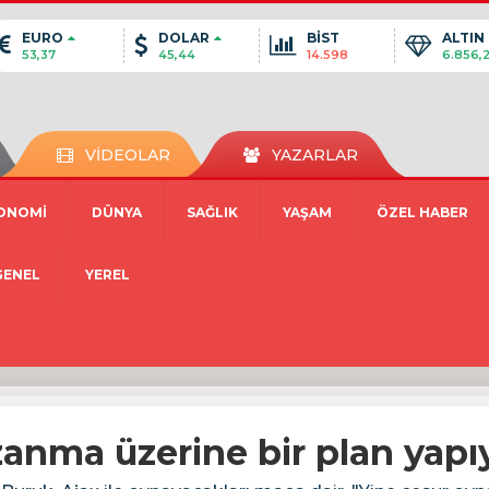
EURO
DOLAR
BİST
ALTIN
53,37
45,44
14.598
6.856,
VİDEOLAR
YAZARLAR
ONOMİ
DÜNYA
SAĞLIK
YAŞAM
ÖZEL HABER
GENEL
YEREL
anma üzerine bir plan yapı