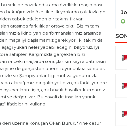
bu şekilde hazırlandık ama özellikle maçın başı
 baktığımızda özellikle ilk yarılarda çok fazla gol
Erling Moe: "Son 2 maç gerçek bir dram olacak"
lden çabuk etkilenen bir takım. İlk yarı
SPOR
ları arasında farklılıklar ortaya çıktı. Bizim tam
nslarımızla ikinci yarı performanslarımız arasında
SON
den maça iyi başlamamız gerekiyor. İki takım da
şağı yukarı neler yapabileceğini biliyoruz. İyi
ktöre sahipler. Karşımızda gerçekten bizi
ndan önceki maçlarda sonuçlar kimseyi aldatmasın.
ma yine de gerçekten önemli oyunculara sahipler.
imizle ve Şampiyonlar Ligi motivasyonumuzla
rada alacağımız bir galibiyet bizi çok farklı yerlere
 oyuncularım için, çok büyük hayaller kurmamız
i ve değeri var. Bu hayali de inşallah yarınki
" ifadelerini kullandı.
cekleri üzerine konuşan Okan Buruk, "Yine cesur