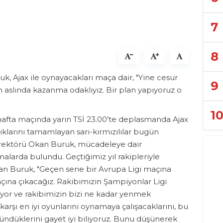
7
8
k, Ajax ile oynayacakları maça dair, "Yine cesur
9
 aslında kazanma odaklıyız. Bir plan yapıyoruz o
1
hafta maçında yarın TSİ 23.00’te deplasmanda Ajax
ıklarını tamamlayan sarı-kırmızılılar bugün
Direktörü Okan Buruk, mücadeleye dair
alarda bulundu. Geçtiğimiz yıl rakipleriyle
latan Buruk, "Geçen sene bir Avrupa Ligi maçına
çına çıkacağız. Rakibimizin Şampiyonlar Ligi
rmiyor ve rakibimizin bizi ne kadar yenmek
karşı en iyi oyunlarını oynamaya çalışacaklarını, bu
şündüklerini gayet iyi biliyoruz. Bunu düşünerek