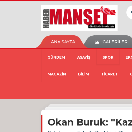
ANA SAYFA
GALERİLER
GÜNDEM
ASAYİŞ
SPOR
EK
MAGAZİN
BİLİM
TİCARET
Okan Buruk: "Kaz