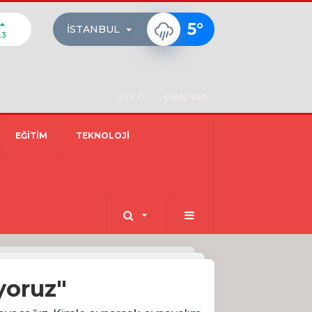
5
°
İSTANBUL
23
ÜYE OL
GİRİŞ YAP
EĞİTİM
TEKNOLOJİ
yoruz"