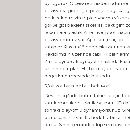
oynuyoruz. O cesaretimizden ödün ver
pozisyona giren, gol pozisyonu yakalay
belki rakibimizin topla oynama yüzdes
gol ve gol beklentisi olarak baktığımı
rakamlara ulaştık. Yine Liverpool maçın
pozisyonumuz var. Ajax, son maçlarda to
sahipler. Pas trafiğinden çıktıklarında k
Rakibimizin üzerinde tabii ki planlarım
Kimle oynarsak oynayalım aslında kaza
üzerine bir plan. Hiçbir maça beraberli
değerlendirmesinde bulundu.
"Çok zor bir maç bizi bekliyor"
Devler Ligi’nde bütün takımlar için he
sarı-kırmızılıların teknik patronu, "En b
sonraki play-off’u oynamıyorsunuz. Gir
etme şansınız var. İlk hedef tabii ki ilk
da ilk 16’nin içerisinde olup seri başı ol