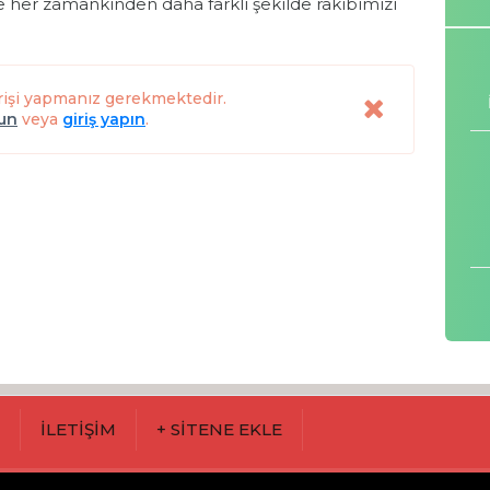
her zamankinden daha farklı şekilde rakibimizi
rişi yapmanız gerekmektedir.
lun
veya
giriş yapın
.
M
İLETİŞİM
+ SİTENE EKLE