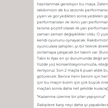
hazırlanmak gerekiyor bu maça. Zaten 
rakibimizin de bu sezonki performansına
yiyen ve gol yedikten sonra yedikleri go
performansları ile ikinci yarı performans
tersine pozitif olarak ilk yarı performa
zaman zaman değişiklikler oldu. O yüz
kendi oyununu oynayacak. Rakibimizin a
oyunculara sahipler, iyi bir teknik dire
zorlamaya çalışacak bir takım var. Bu
Tabii ki Ajax en iyi durumunda değil a
Yüzde yüz konsantrasyonumuzla, isteğ
ilerliyoruz. Son 2 maçta 6 puan aldık bu
götürecek. Bence hem benim için hem
için bu maçın bizim için çok büyük önem
maçtan sonra daha net şekilde kuracağız
"Kazanma üzerine bir plan yapıyoruz"
Rakiplere karşı neyi daha iyi yapabile