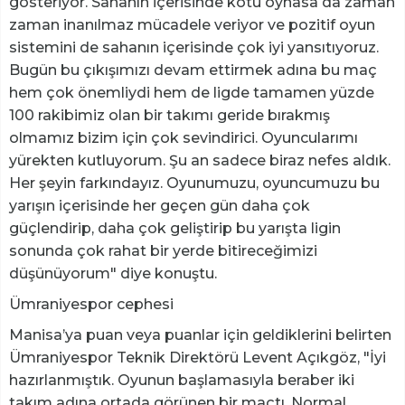
gösteriyor. Sahanın içerisinde kötü oynasa da zaman
zaman inanılmaz mücadele veriyor ve pozitif oyun
sistemini de sahanın içerisinde çok iyi yansıtıyoruz.
Bugün bu çıkışımızı devam ettirmek adına bu maç
hem çok önemliydi hem de ligde tamamen yüzde
100 rakibimiz olan bir takımı geride bırakmış
olmamız bizim için çok sevindirici. Oyuncularımı
yürekten kutluyorum. Şu an sadece biraz nefes aldık.
Her şeyin farkındayız. Oyunumuzu, oyuncumuzu bu
yarışın içerisinde her geçen gün daha çok
güçlendirip, daha çok geliştirip bu yarışta ligin
sonunda çok rahat bir yerde bitireceğimizi
düşünüyorum" diye konuştu.
Ümraniyespor cephesi
Manisa’ya puan veya puanlar için geldiklerini belirten
Ümraniyespor Teknik Direktörü Levent Açıkgöz, "İyi
hazırlanmıştık. Oyunun başlamasıyla beraber iki
takım adına ortada görünen bir maçtı. Normal