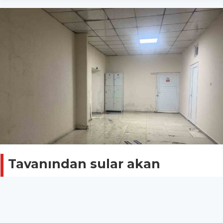
Tavanından sular akan
hastanede koridorlar çamurla
kaplandı
IĞDIR
12 Ocak 2026 - 22:37
11