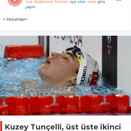
Üye değilseniz hemen
üye olun
veya
giriş
yapın.
.
< Yorumlar>
Kuzey Tunçelli, üst üste ikinci