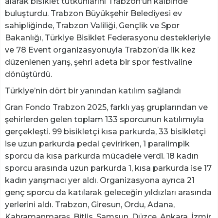
alarak bisiklet tutkunlarını Trabzon’un kalbinde
buluşturdu. Trabzon Büyükşehir Belediyesi ev
sahipliğinde, Trabzon Valiliği, Gençlik ve Spor
Bakanlığı, Türkiye Bisiklet Federasyonu destekleriyle
ve 78 Event organizasyonuyla Trabzon’da ilk kez
düzenlenen yarış, şehri adeta bir spor festivaline
dönüştürdü.
Türkiye’nin dört bir yanından katılım sağlandı
Gran Fondo Trabzon 2025, farklı yaş gruplarından ve
şehirlerden gelen toplam 133 sporcunun katılımıyla
gerçekleşti. 99 bisikletçi kısa parkurda, 33 bisikletçi
ise uzun parkurda pedal çevirirken, 1 paralimpik
sporcu da kısa parkurda mücadele verdi. 18 kadın
sporcu arasında uzun parkurda 1, kısa parkurda ise 17
kadın yarışmacı yer aldı. Organizasyona ayrıca 21
genç sporcu da katılarak geleceğin yıldızları arasında
yerlerini aldı. Trabzon, Giresun, Ordu, Adana,
Kahramanmaraş, Bitlis, Samsun, Düzce, Ankara, İzmir