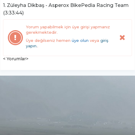
1. Züleyha Dikbaş - Asperox BikePedia Racing Team
(3:33:44)
Yorum yapabilmek için üye girişi yapmanız
gerekmektedir.
Üye değilseniz hemen
üye olun
veya
giriş
yapın.
.
< Yorumlar>