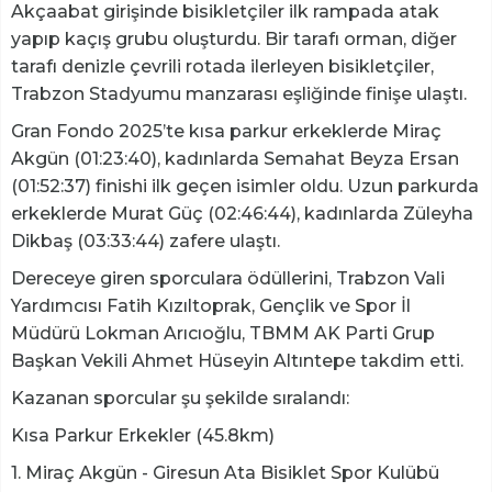
Akçaabat girişinde bisikletçiler ilk rampada atak
yapıp kaçış grubu oluşturdu. Bir tarafı orman, diğer
tarafı denizle çevrili rotada ilerleyen bisikletçiler,
Trabzon Stadyumu manzarası eşliğinde finişe ulaştı.
Gran Fondo 2025’te kısa parkur erkeklerde Miraç
Akgün (01:23:40), kadınlarda Semahat Beyza Ersan
(01:52:37) finishi ilk geçen isimler oldu. Uzun parkurda
erkeklerde Murat Güç (02:46:44), kadınlarda Züleyha
Dikbaş (03:33:44) zafere ulaştı.
Dereceye giren sporculara ödüllerini, Trabzon Vali
Yardımcısı Fatih Kızıltoprak, Gençlik ve Spor İl
Müdürü Lokman Arıcıoğlu, TBMM AK Parti Grup
Başkan Vekili Ahmet Hüseyin Altıntepe takdim etti.
Kazanan sporcular şu şekilde sıralandı:
Kısa Parkur Erkekler (45.8km)
1. Miraç Akgün - Giresun Ata Bisiklet Spor Kulübü