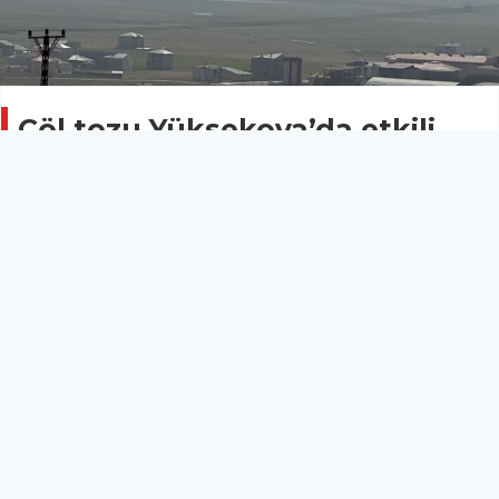
Çöl tozu Yüksekova’da etkili
oldu
ÇEVRE
05 Temmuz 2025 - 16:26
11
Hakkari’nin Yüksekova ilçesinde oluşan çöl tozu
hayatı olumsuz etkilerken, ilçenin dağları içinde
kayboldu.
Hakkari’nin Yüksekova ilçesinde oluşan çöl tozu
hayatı olumsuz etkilerken, ilçenin dağları içinde
kayboldu.