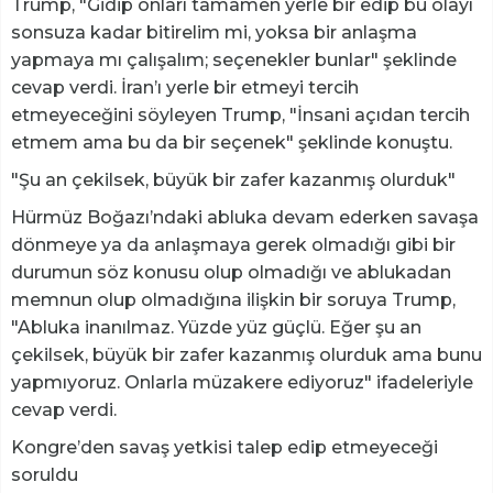
Trump, "Gidip onları tamamen yerle bir edip bu olayı
sonsuza kadar bitirelim mi, yoksa bir anlaşma
yapmaya mı çalışalım; seçenekler bunlar" şeklinde
cevap verdi. İran’ı yerle bir etmeyi tercih
etmeyeceğini söyleyen Trump, "İnsani açıdan tercih
etmem ama bu da bir seçenek" şeklinde konuştu.
"Şu an çekilsek, büyük bir zafer kazanmış olurduk"
Hürmüz Boğazı’ndaki abluka devam ederken savaşa
dönmeye ya da anlaşmaya gerek olmadığı gibi bir
durumun söz konusu olup olmadığı ve ablukadan
memnun olup olmadığına ilişkin bir soruya Trump,
"Abluka inanılmaz. Yüzde yüz güçlü. Eğer şu an
çekilsek, büyük bir zafer kazanmış olurduk ama bunu
yapmıyoruz. Onlarla müzakere ediyoruz" ifadeleriyle
cevap verdi.
Kongre’den savaş yetkisi talep edip etmeyeceği
soruldu