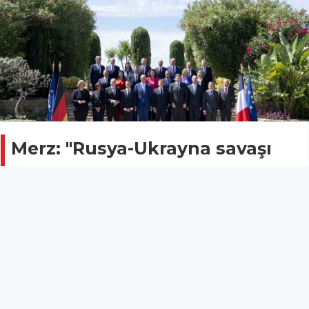
Merz: "Rusya-Ukrayna savaşı
muhtemelen aylarca sürmeye
devam edecek"
POLİTİKA
29 Ağustos 2025 - 20:32
8
Almanya Başbakanı Friedrich Merz, Fransa