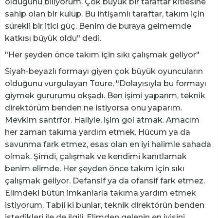
olduğunu biliyorum. Çok büyük bir taraftar kitlesine
sahip olan bir kulüp. Bu ihtişamlı taraftar, takım için
sürekli bir itici güç. Benim de buraya gelmemde
katkısı büyük oldu" dedi.
"Her şeyden önce takım için sıkı çalışmak geliyor"
Siyah-beyazlı formayı giyen çok büyük oyuncuların
olduğunu vurgulayan Toure, "Dolayısıyla bu formayı
giymek gururumu okşadı. Ben işimi yaparım, teknik
direktörüm benden ne istiyorsa onu yaparım.
Mevkim santrfor. Haliyle, işim gol atmak. Amacım
her zaman takıma yardım etmek. Hücum ya da
savunma fark etmez, esas olan en iyi halimle sahada
olmak. Şimdi, çalışmak ve kendimi kanıtlamak
benim elimde. Her şeyden önce takım için sıkı
çalışmak geliyor. Defansif ya da ofansif fark etmez.
Elimdeki bütün imkanlarla takıma yardım etmek
istiyorum. Tabii ki bunlar, teknik direktörün benden
istedikleri ile de ilgili. Elimden gelenin en iyisini