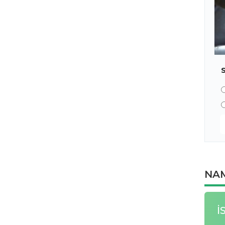
NAM
İ