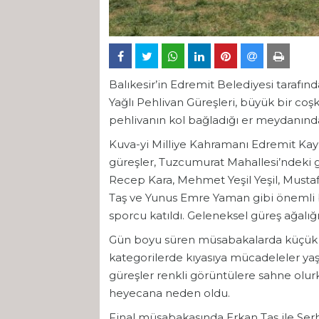
Balıkesir’in Edremit Belediyesi taraf
Yağlı Pehlivan Güreşleri, büyük bir coş
pehlivanın kol bağladığı er meydanında
Kuva-yi Milliye Kahramanı Edremit K
güreşler, Tuzcumurat Mahallesi’ndeki g
Recep Kara, Mehmet Yeşil Yeşil, Musta
Taş ve Yunus Emre Yaman gibi önemli 
sporcu katıldı. Geleneksel güreş ağalığın
Gün boyu süren müsabakalarda küçük 
kategorilerde kıyasıya mücadeleler yaşa
güreşler renkli görüntülere sahne olur
heyecana neden oldu.
Final müsabakasında Erkan Taş ile Serha