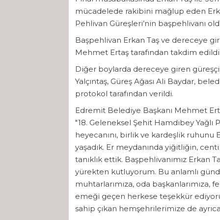
mücadelede rakibini mağlup eden Erka
Pehlivan Güreşleri’nin başpehlivanı old
Başpehlivan Erkan Taş ve dereceye gir
Mehmet Ertaş tarafından takdim edildi
Diğer boylarda dereceye giren güreşçi
Yalçıntaş, Güreş Ağası Ali Baydar, bele
protokol tarafından verildi.
Edremit Belediye Başkanı Mehmet Erta
"18. Geleneksel Şehit Hamdibey Yağlı 
heyecanını, birlik ve kardeşlik ruhunu
yaşadık. Er meydanında yiğitliğin, cent
tanıklık ettik. Başpehlivanımız Erkan 
yürekten kutluyorum. Bu anlamlı günde
muhtarlarımıza, oda başkanlarımıza, f
emeği geçen herkese teşekkür ediyoru
sahip çıkan hemşehrilerimize de ayrıca