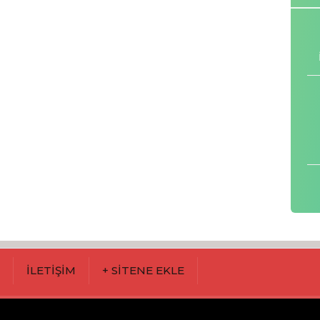
M
İLETİŞİM
+ SİTENE EKLE