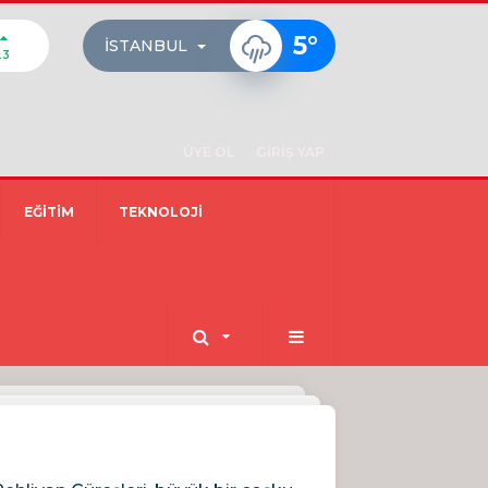
5
°
İSTANBUL
23
ÜYE OL
GİRİŞ YAP
EĞİTİM
TEKNOLOJİ