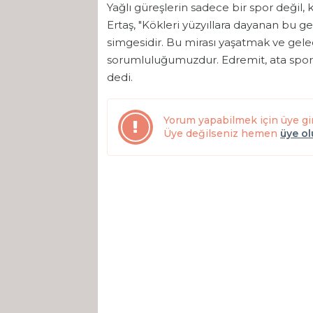
Yağlı güreşlerin sadece bir spor değil,
Ertaş, "Kökleri yüzyıllara dayanan bu g
simgesidir. Bu mirası yaşatmak ve gel
sorumluluğumuzdur. Edremit, ata spor
dedi.
Yorum yapabilmek için üye gi
Üye değilseniz hemen
üye o