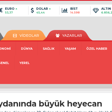
EURO
DOLAR
BİST
ALTIN
53,37
45,44
14.598
6.856,
VİDEOLAR
YAZARLAR
ONOMİ
DÜNYA
SAĞLIK
YAŞAM
ÖZEL HABER
GENEL
YEREL
eydanında büyük heyecan