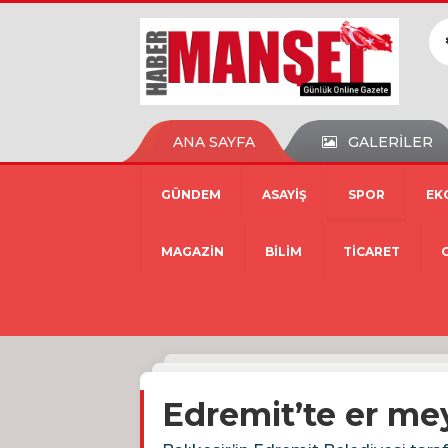
ANA SAYFA
GALERİLER
GÜNDEM
ASAYİŞ
SPOR
EK
MAGAZİN
BİLİM
TİCARET
Edremit’te er m