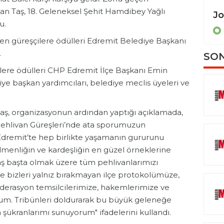
n Taş, 18. Geleneksel Şehit Hamdibey Yağlı
Erling Moe: "Son 2 maç gerçek bir dram olacak"
u.
SPOR
en güreşçilere ödülleri Edremit Belediye Başkanı
.
SON
lere ödülleri CHP Edremit İlçe Başkanı Emin
diye başkan yardımcıları, belediye meclis üyeleri ve
ş, organizasyonun ardından yaptığı açıklamada,
Pehlivan Güreşleri’nde ata sporumuzun
 Edremit’te hep birlikte yaşamanın gururunu
ilmenliğin ve kardeşliğin en güzel örneklerine
Taş başta olmak üzere tüm pehlivanlarımızı
 bizleri yalnız bırakmayan ilçe protokolümüze,
ederasyon temsilcilerimize, hakemlerimize ve
m. Tribünleri doldurarak bu büyük geleneğe
 şükranlarımı sunuyorum" ifadelerini kullandı.