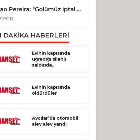
Joao Pereira: "Golümüz iptal edilmeseydi, 3 puanı alan taraf biz olacaktık"
SPOR
SPOR
 DAKİKA HABERLERİ
Evinin kapısında
uğradığı silahlı
saldırıda...
Evinin kapısında
öldürdüler
Avcılar’da otomobil
alev alev yandı