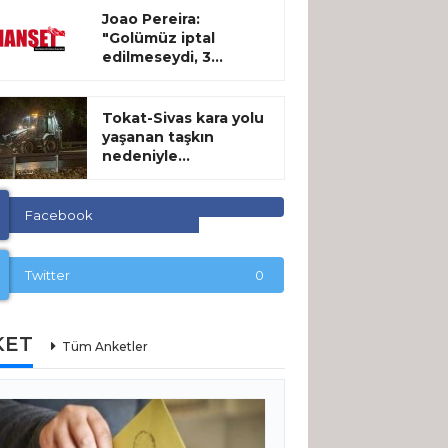
Joao Pereira:
"Golümüz iptal
edilmeseydi, 3...
Tokat-Sivas kara yolu
yaşanan taşkın
nedeniyle...
Facebook
Twitter
0
KET
Tüm Anketler