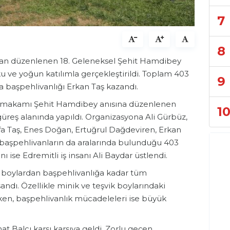
7
8
ından düzenlenen 18. Geleneksel Şehit Hamdibey
ku ve yoğun katılımla gerçekleştirildi. Toplam 403
9
 başpehlivanlığı Erkan Taş kazandı.
aymakamı Şehit Hamdibey anısına düzenlenen
1
üreş alanında yapıldı. Organizasyona Ali Gürbüz,
fa Taş, Enes Doğan, Ertuğrul Dağdeviren, Erkan
başpehlivanların da aralarında bulunduğu 403
ı ise Edremitli iş insanı Ali Baydar üstlendi.
boylardan başpehlivanlığa kadar tüm
ndı. Özellikle minik ve teşvik boylarındaki
ken, başpehlivanlık mücadeleleri ise büyük
t Balcı karşı karşıya geldi. Zorlu geçen