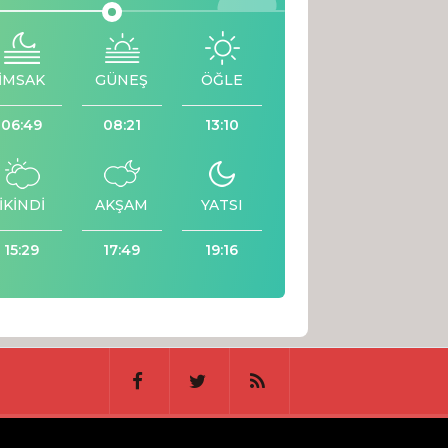
İMSAK
GÜNEŞ
ÖĞLE
06:49
08:21
13:10
İKİNDİ
AKŞAM
YATSI
15:29
17:49
19:16