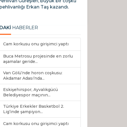
ehlivan Güreşleri, büyük bir coşku
pehlivanlığı Erkan Taş kazandı.
DAKİ
HABERLER
Cam korkusu onu girişimci yaptı
Buca Metrosu projesinde en zorlu
aşamalar geride...
Van Gölü’nde horon coşkusu:
Akdamar Adası’nda...
Eskişehirspor, Ayvalıkgücü
Belediyespor maçının...
Türkiye Erkekler Basketbol 2.
Lig’inde şampiyon...
Cam korkusu onu girişimci yaptı