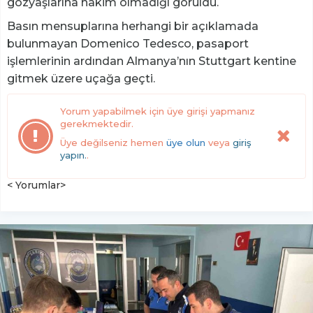
gözyaşlarına hakim olmadığı görüldü.
Basın mensuplarına herhangi bir açıklamada
bulunmayan Domenico Tedesco, pasaport
işlemlerinin ardından Almanya’nın Stuttgart kentine
gitmek üzere uçağa geçti.
Yorum yapabilmek için üye girişi yapmanız
gerekmektedir.
Üye değilseniz hemen
üye olun
veya
giriş
yapın.
.
< Yorumlar>