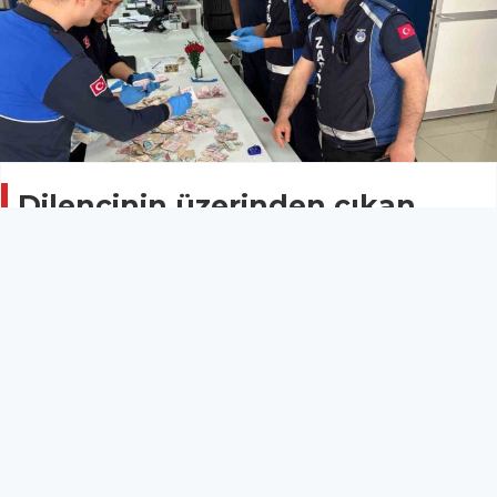
Dilencinin üzerinden çıkan
para şaşırttı
ASAYİŞ
01 Mayıs 2026 - 10:50
13
Bilecik’te zabıta ekiplerince yakalanan bir dilencinin
üzerinden yaklaşık 32 bin TL para ele geçirildi.
Bilecik’te zabıta ekiplerince yakalanan bir dilencinin
üzerinden yaklaşık 32 bin TL para ele geçirildi.