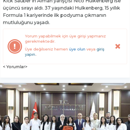
Kick Sauber’in Alman yarışçısı Nico Hulkenberg ise
üçüncü sırayı aldı. 37 yaşındaki Hulkenberg, 15 yıllık
Formula 1 kariyerinde ilk podyuma çıkmanın
mutluluğunu yaşadı.
Yorum yapabilmek için üye girişi yapmanız
gerekmektedir.
Üye değilseniz hemen
üye olun
veya
giriş
yapın.
.
< Yorumlar>