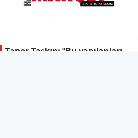
Taner Taşkın: "Bu yapılanları
Manisa FK olarak hiçbir zaman
unutmayacağız"
SPOR
10 Mayıs 2025 - 18:55
4
Manisa FK Teknik Direktörü Taner Taşkın,
Ümraniyespor maçının ardından yaptığı açıklamada,
ligde kaldıkları için çok mutlu olduklarını söyleyerek,