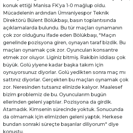
konuk ettiği Manisa FK’ya 1-0 mağlup oldu.
Mücadelenin ardından Ümraniyespor Teknik
Direktörü Bülent Bölükbaşı, basın toplantısında
açıklamalarda bulundu. Bu tür maçları oynamanın
çok zor olduğunu ifade eden Bölükbaşı, "Maçın
genelinde pozisyona giren, oynayan taraf bizdik. Bu
maçları oynamak çok zor. Oyuncuları konsantre
etmek zor oluyor. Liginiz bitmiş. Rakibin iddiası çok
büyük. Golü yiyene kadar başka takım için
oynuyorsunuz diyorlar. Golü yedikten sonra maç mı
sattınız diyorlar. Gerçekten bu maçları oynamak çok
zor. Neresinden tutsanız elinizde kalıyor. Maalesef
bizim problemiz de bu. Oyuncularım bugün
ellerinden geleni yaptılar. Pozisyona da girdik.
Atamadık. Kimsenin sürecinde yoktuk. Sonucunda
da olmamak için elimizden geleni yaptık. Herkese
bundan sonraki süreçte başarılar diliyorum" diye
konuştu.