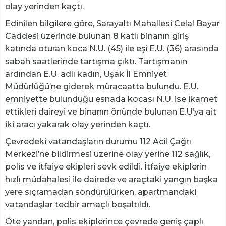
olay yerinden kaçtı.
Edinilen bilgilere göre, Sarayaltı Mahallesi Celal Bayar
Caddesi üzerinde bulunan 8 katlı binanın giriş
katında oturan koca N.U. (45) ile eşi E.U. (36) arasında
sabah saatlerinde tartışma çıktı. Tartışmanın
ardından E.U. adlı kadın, Uşak İl Emniyet
Müdürlüğü’ne giderek müracaatta bulundu. E.U.
emniyette bulunduğu esnada kocası N.U. ise ikamet
ettikleri daireyi ve binanın önünde bulunan E.U’ya ait
iki aracı yakarak olay yerinden kaçtı.
Çevredeki vatandaşların durumu 112 Acil Çağrı
Merkezi’ne bildirmesi üzerine olay yerine 112 sağlık,
polis ve itfaiye ekipleri sevk edildi. İtfaiye ekiplerin
hızlı müdahalesi ile dairede ve araçtaki yangın başka
yere sıçramadan söndürülürken, apartmandaki
vatandaşlar tedbir amaçlı boşaltıldı.
Öte yandan, polis ekiplerince çevrede geniş çaplı