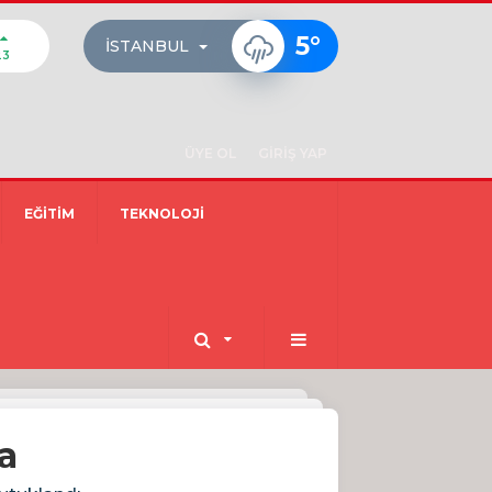
5
°
İSTANBUL
23
ÜYE OL
GİRİŞ YAP
EĞİTİM
TEKNOLOJİ
a