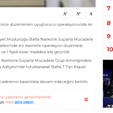
7
8
erince düzenlenen uyuşturucu operasyonunda iki
9
niyet Müdürlüğü Bafra Narkotik Suçlarla Mücadele
allesi’nde bir ikamete operasyon düzenledi.
1
e 1 fişek esrar maddesi ele geçirildi.
.K., Narkotik Suçlarla Mücadele Grup Amirliğindeki
ra Adliyesi’nde tutuklanarak Bafra T Tipi Kapalı
cadelenin kararlılıkla devam edeceğini belirtti.
rişi yapmanız gerekmektedir.
lun
veya
giriş yapın
.