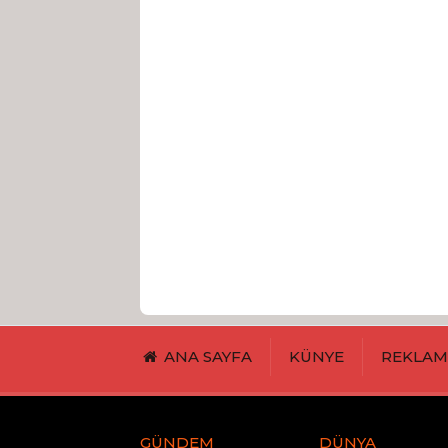
ANA SAYFA
KÜNYE
REKLA
GÜNDEM
DÜNYA