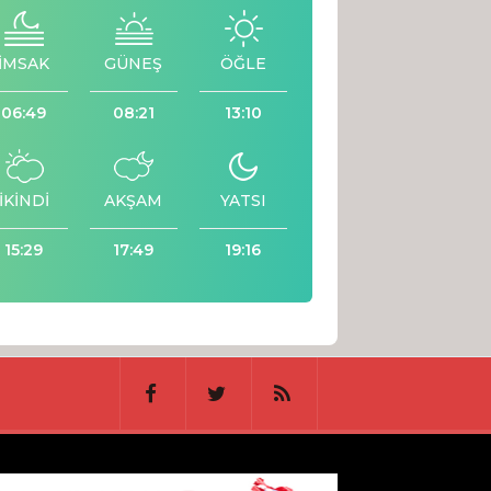
İMSAK
GÜNEŞ
ÖĞLE
06:49
08:21
13:10
İKİNDİ
AKŞAM
YATSI
15:29
17:49
19:16