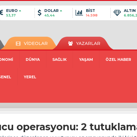
EURO
DOLAR
BİST
ALTIN
53,37
45,44
14.598
6.856,
VİDEOLAR
YAZARLAR
ONOMİ
DÜNYA
SAĞLIK
YAŞAM
ÖZEL HABER
GENEL
YEREL
ucu operasyonu: 2 tutuklam