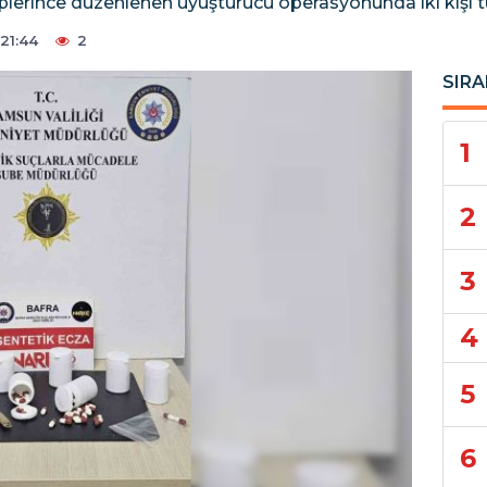
plerince düzenlenen uyuşturucu operasyonunda iki kişi t
21:44
2
SIRA
1
2
3
4
5
6