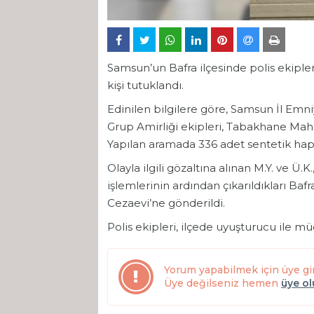
Samsun’un Bafra ilçesinde polis ekipl
kişi tutuklandı.
Edinilen bilgilere göre, Samsun İl Em
Grup Amirliği ekipleri, Tabakhane Mah
Yapılan aramada 336 adet sentetik hap v
Olayla ilgili gözaltına alınan M.Y. ve Ü
işlemlerinin ardından çıkarıldıkları Baf
Cezaevi’ne gönderildi.
Polis ekipleri, ilçede uyuşturucu ile mü
Yorum yapabilmek için üye gi
Üye değilseniz hemen
üye o