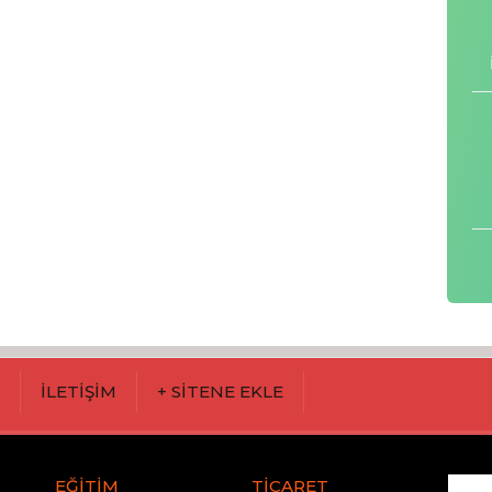
M
İLETİŞİM
+ SİTENE EKLE
EĞİTİM
TİCARET