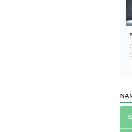
NAM
İ