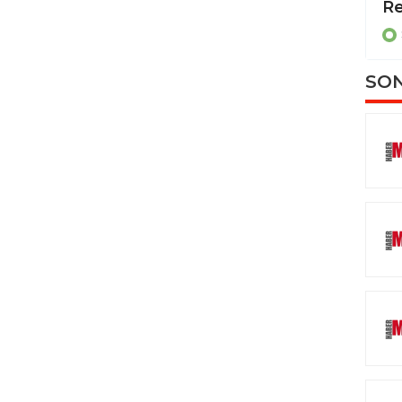
Yaralanan eşini kurtarmak isterken kendisi de yaralandı
SAMSUN
SON