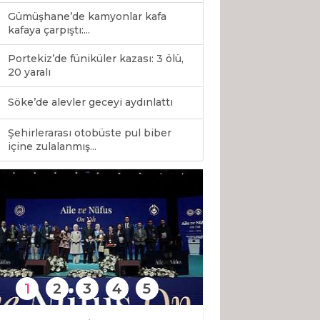
Gümüşhane’de kamyonlar kafa
kafaya çarpıştı:...
Portekiz’de füniküler kazası: 3 ölü,
20 yaralı
Söke’de alevler geceyi aydınlattı
Şehirlerarası otobüste pul biber
0
içine zulalanmış...
1
2
3
4
5