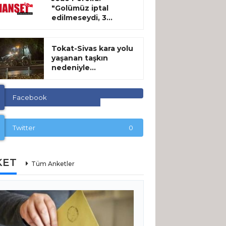
"Golümüz iptal
edilmeseydi, 3...
Tokat-Sivas kara yolu
yaşanan taşkın
nedeniyle...
Facebook
Twitter
0
KET
Tüm Anketler