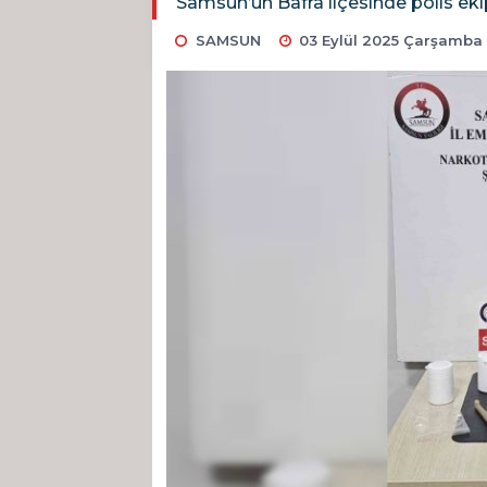
Samsun’un Bafra ilçesinde polis eki
SAMSUN
03 Eylül 2025 Çarşamba 