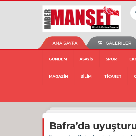
ANA SAYFA
GALERİLER
GÜNDEM
ASAYİŞ
SPOR
EK
MAGAZİN
BİLİM
TİCARET
Bafra’da uyuştur