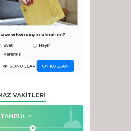
Sizce erken seçim olmalı mı?
Evet
Hayır
Kararsız
SONUÇLAR
OY KULLAN
AZ VAKİTLERİ
STANBUL