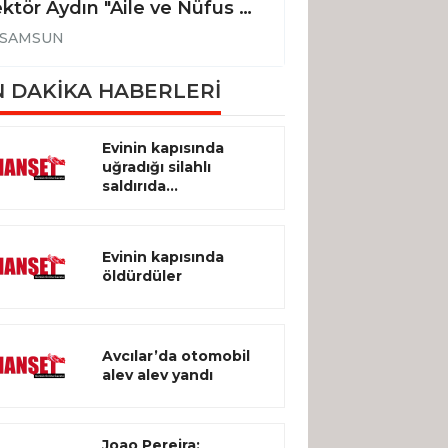
Rektör Aydın "Aile ve Nüfus On Yılı Vizyon Tanıtım Programı"na katıldı
SAMSUN
SAMSUN
 DAKİKA HABERLERİ
Evinin kapısında
uğradığı silahlı
saldırıda...
Evinin kapısında
öldürdüler
Avcılar’da otomobil
alev alev yandı
Joao Pereira: