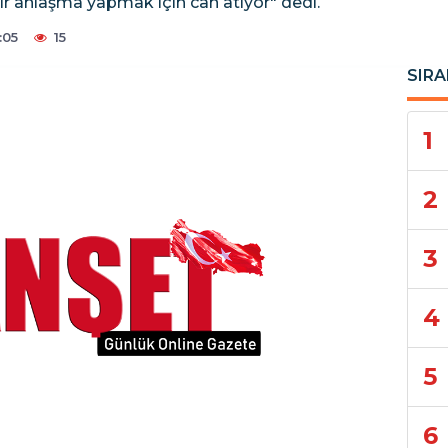
r anlaşma yapmak için can atıyor" dedi.
:05
15
SIRA
1
2
3
4
5
6