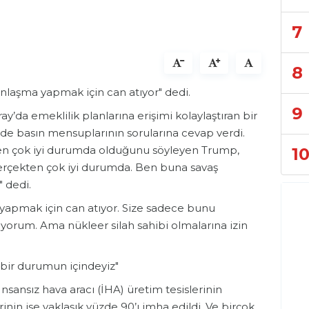
7
8
nlaşma yapmak için can atıyor" dedi.
9
da emeklilik planlarına erişimi kolaylaştıran bir
de basın mensuplarının sorularına cevap verdi.
en çok iyi durumda olduğunu söyleyen Trump,
1
erçekten çok iyi durumda. Ben buna savaş
 dedi.
yapmak için can atıyor. Size sadece bunu
iyorum. Ama nükleer silah sahibi olmalarına izin
ı bir durumun içindeyiz"
 "İnsansız hava aracı (İHA) üretim tesislerinin
rinin ise yaklaşık yüzde 90’ı imha edildi. Ve birçok