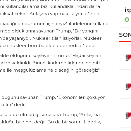
arını kullandılar ama biz, kullandıklarından daha
Almanya Dışişleri Bakanı Wadephul, İran Dışişleri Bakanı Arakçi ile görüştü
 dikkat çekici. Anlaşma yapmak istiyorlar" dedi.
POLİTİKA
dıracağı bir durumun içindeyiz" ifadelerini kullandı.
emde olduklarını savunan Trump, "Bir yangını
SON
a yaşanıyor. Nükleer silah istiyorlar. Nükleer
ylece nükleer bomba elde edemediler" dedi.
alde olduğunu söyleyen Trump, "Hiçbir şeyleri
adan kaldırıldı. Birinci kademe liderleri de gitti,
me ile meşgulüz ama ne olacağını göreceğiz"
 olduğunu savunan Trump, "Ekonomileri çöküyor.
zülür" dedi.
nusu olup olmadığı sorusuna Trump, "Anlaşma
lduğu bile net değil. Bu da bir sorun. Liderlik,