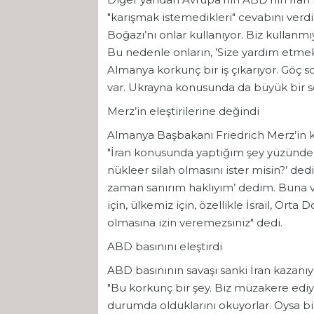
"karışmak istemedikleri" cevabını verdik
Boğazı’nı onlar kullanıyor. Biz kullanm
Bu nedenle onların, ’Size yardım etme
Almanya korkunç bir iş çıkarıyor. Göç sor
var. Ukrayna konusunda da büyük bir so
Merz’in eleştirilerine değindi
Almanya Başbakanı Friedrich Merz’in k
"İran konusunda yaptığım şey yüzünden 
nükleer silah olmasını ister misin?’ de
zaman sanırım haklıyım’ dedim. Buna v
için, ülkemiz için, özellikle İsrail, Orta
olmasına izin veremezsiniz" dedi.
ABD basınını eleştirdi
ABD basınının savaşı sanki İran kazan
"Bu korkunç bir şey. Biz müzakere ediy
durumda olduklarını okuyorlar. Oysa bi