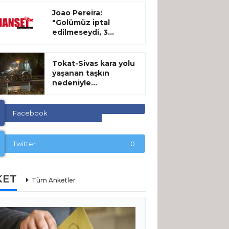
Joao Pereira:
"Golümüz iptal
edilmeseydi, 3...
Tokat-Sivas kara yolu
yaşanan taşkın
nedeniyle...
Facebook
Twitter
0
KET
Tüm Anketler