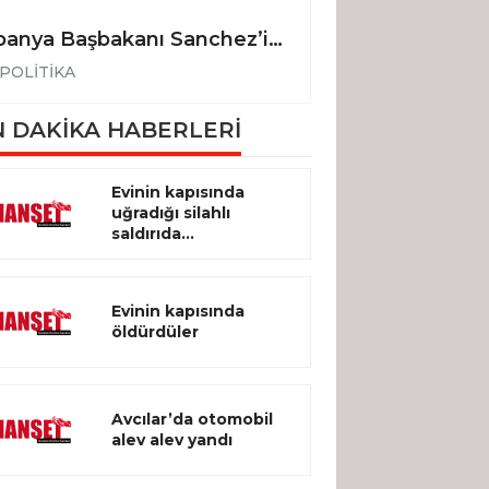
İspanya Başbakanı Sanchez’in uçağı Ankara’ya acil iniş yaptı
POLİTİKA
POLİTİKA
 DAKİKA HABERLERİ
Evinin kapısında
uğradığı silahlı
saldırıda...
Evinin kapısında
öldürdüler
Avcılar’da otomobil
alev alev yandı