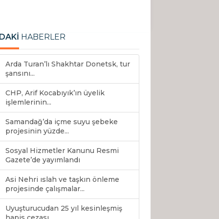
DAKİ
HABERLER
Arda Turan’lı Shakhtar Donetsk, tur
şansını...
CHP, Arif Kocabıyık’ın üyelik
işlemlerinin...
Samandağ’da içme suyu şebeke
projesinin yüzde...
Sosyal Hizmetler Kanunu Resmi
Gazete’de yayımlandı
Asi Nehri ıslah ve taşkın önleme
projesinde çalışmalar...
Uyuşturucudan 25 yıl kesinleşmiş
hapis cezası...