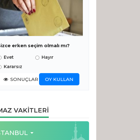
Sizce erken seçim olmalı mı?
Evet
Hayır
Kararsız
SONUÇLAR
OY KULLAN
AZ VAKİTLERİ
STANBUL