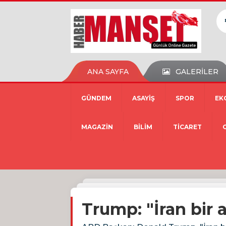
ANA SAYFA
GALERİLER
GÜNDEM
ASAYİŞ
SPOR
EK
MAGAZİN
BİLİM
TİCARET
Trump: "İran bir 