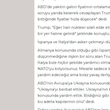
ABD’de yakıtın galon fiyatının ortalama
soruyu yarıda keserek cevaplayan Trump
bittiğinde fiyatlar hızla düşecek" dedi.
Trump, "Eğer İran nükleer silah elde e
bir yer haline gelirdi" şeklinde konuştu.
İspanya ve İtalya’dan asker çekmeyi d
Almanya konusunda olduğu gibi İspany
düşünmediğine ilişkin bir soru alan 
İtalya bize hiçbir şekilde yardımcı olma
NATO’yu biliyorsunuz. Mesele sadece kö
yardım edeceğiz ama biraz yavaş ilerliy
ABD’nin Avrupa’ya Ukrayna konusunda 
"Ukrayna’yı berbat ettiler. Ukrayna’nın 
konusunda yardım ettik. Bildiğiniz gibi
bu adeta kapılarının önü" dedi.
Diğer yandan Avrupa’nın ABD’nin İran