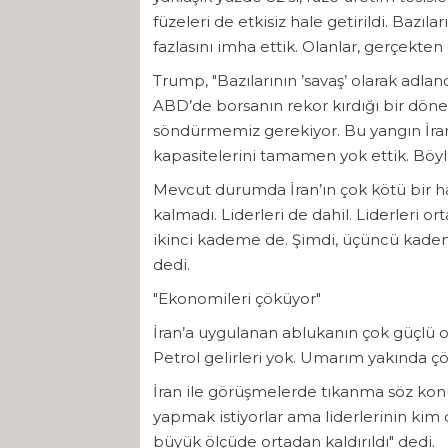
füzeleri de etkisiz hale getirildi. Bazıl
fazlasını imha ettik. Olanlar, gerçekten
Trump, "Bazılarının ’savaş’ olarak adlan
ABD’de borsanın rekor kırdığı bir dön
söndürmemiz gerekiyor. Bu yangın İran’d
kapasitelerini tamamen yok ettik. Bö
Mevcut durumda İran’ın çok kötü bir h
kalmadı. Liderleri de dahil. Liderleri ort
ikinci kademe de. Şimdi, üçüncü kade
dedi.
"Ekonomileri çöküyor"
İran’a uygulanan ablukanın çok güçlü
Petrol gelirleri yok. Umarım yakında çö
İran ile görüşmelerde tıkanma söz ko
yapmak istiyorlar ama liderlerinin kim o
büyük ölçüde ortadan kaldırıldı" dedi.