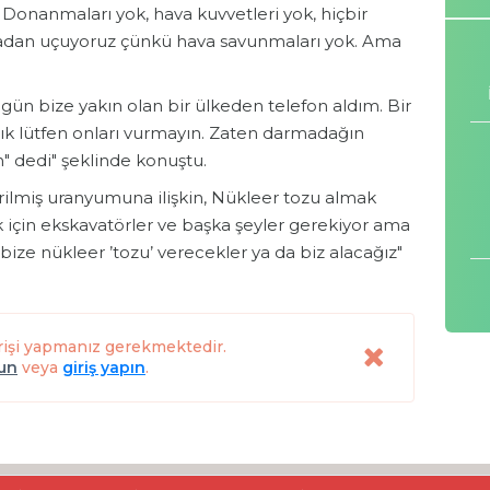
. Donanmaları yok, hava kuvvetleri yok, hiçbir
lmadan uçuyoruz çünkü hava savunmaları yok. Ama
gün bize yakın olan bir ülkeden telefon aldım. Bir
rtık lütfen onları vurmayın. Zaten darmadağın
n" dedi" şeklinde konuştu.
rilmiş uranyumuna ilişkin, Nükleer tozu almak
k için ekskavatörler ve başka şeyler gerekiyor ama
a bize nükleer ’tozu’ verecekler ya da biz alacağız"
rişi yapmanız gerekmektedir.
lun
veya
giriş yapın
.