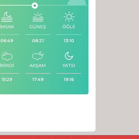
İMSAK
GÜNEŞ
ÖĞLE
06:49
08:21
13:10
İKİNDİ
AKŞAM
YATSI
15:29
17:49
19:16