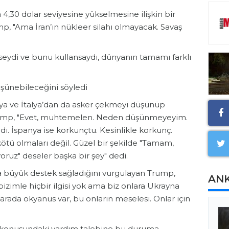
 4,30 dolar seviyesine yükselmesine ilişkin bir
, "Ama İran’ın nükleer silahı olmayacak. Savaş
tseydi ve bunu kullansaydı, dünyanın tamamı farklı
üşünebileceğini söyledi
a ve İtalya’dan da asker çekmeyi düşünüp
Trump, "Evet, muhtemelen. Neden düşünmeyeyim.
dı. İspanya ise korkunçtu. Kesinlikle korkunç.
tü olmaları değil. Güzel bir şekilde "Tamam,
oruz" deseler başka bir şey" dedi.
büyük destek sağladığını vurgulayan Trump,
AN
bizimle hiçbir ilgisi yok ama biz onlara Ukrayna
 arada okyanus var, bu onların meselesi. Onlar için
 konusundaki yardım talebine bu duruma