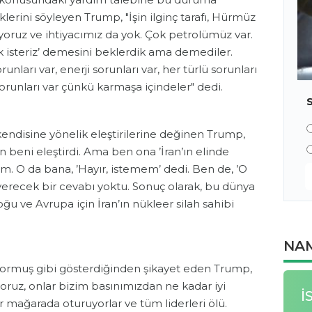
lerini söyleyen Trump, "İşin ilginç tarafı, Hürmüz
ıyoruz ve ihtiyacımız da yok. Çok petrolümüz var.
k isteriz’ demesini beklerdik ama demediler.
unları var, enerji sorunları var, her türlü sorunları
runları var çünkü karmaşa içindeler" dedi.
endisine yönelik eleştirilerine değinen Trump,
beni eleştirdi. Ama ben ona ’İran’ın elinde
dim. O da bana, ’Hayır, istemem’ dedi. Ben de, ’O
erecek bir cevabı yoktu. Sonuç olarak, bu dünya
 Doğu ve Avrupa için İran’ın nükleer silah sahibi
NAM
ıyormuş gibi gösterdiğinden şikayet eden Trump,
oruz, onlar bizim basınımızdan ne kadar iyi
İ
r mağarada oturuyorlar ve tüm liderleri ölü.