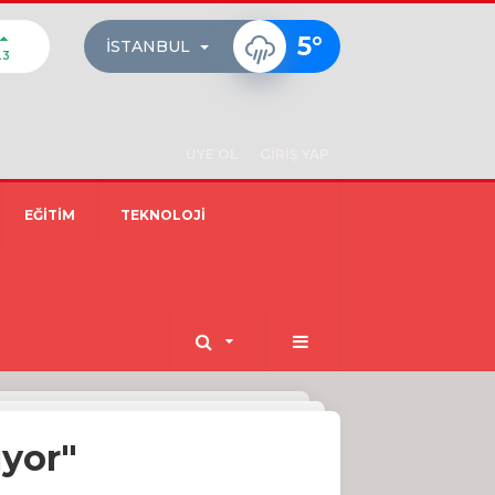
5
°
İSTANBUL
23
ÜYE OL
GİRİŞ YAP
EĞİTİM
TEKNOLOJİ
ıyor"