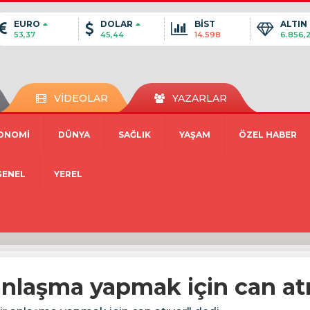
EURO
DOLAR
BİST
ALTIN
53,37
45,44
14.598
6.856,
VİDEOLAR
YAZARLAR
ONOMİ
DÜNYA
SAĞLIK
YAŞAM
ÖZEL HABER
GENEL
YEREL
anlaşma yapmak için can at