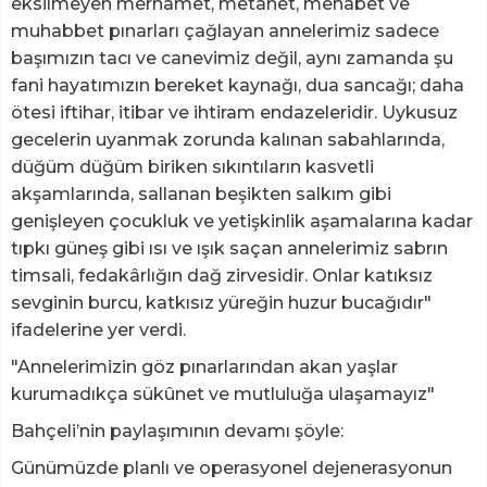
eksilmeyen merhamet, metanet, mehabet ve
muhabbet pınarları çağlayan annelerimiz sadece
başımızın tacı ve canevimiz değil, aynı zamanda şu
fani hayatımızın bereket kaynağı, dua sancağı; daha
ötesi iftihar, itibar ve ihtiram endazeleridir. Uykusuz
gecelerin uyanmak zorunda kalınan sabahlarında,
düğüm düğüm biriken sıkıntıların kasvetli
akşamlarında, sallanan beşikten salkım gibi
genişleyen çocukluk ve yetişkinlik aşamalarına kadar
tıpkı güneş gibi ısı ve ışık saçan annelerimiz sabrın
timsali, fedakârlığın dağ zirvesidir. Onlar katıksız
sevginin burcu, katkısız yüreğin huzur bucağıdır"
ifadelerine yer verdi.
"Annelerimizin göz pınarlarından akan yaşlar
kurumadıkça sükûnet ve mutluluğa ulaşamayız"
Bahçeli’nin paylaşımının devamı şöyle:
Günümüzde planlı ve operasyonel dejenerasyonun