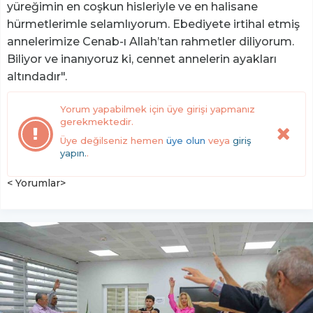
yüreğimin en coşkun hisleriyle ve en halisane
hürmetlerimle selamlıyorum. Ebediyete irtihal etmiş
annelerimize Cenab-ı Allah’tan rahmetler diliyorum.
Biliyor ve inanıyoruz ki, cennet annelerin ayakları
altındadır".
Yorum yapabilmek için üye girişi yapmanız
gerekmektedir.
Üye değilseniz hemen
üye olun
veya
giriş
yapın.
.
< Yorumlar>