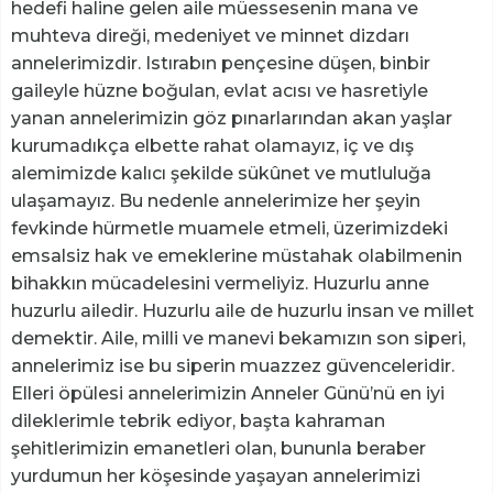
hedefi haline gelen aile müessesenin mana ve
muhteva direği, medeniyet ve minnet dizdarı
annelerimizdir. Istırabın pençesine düşen, binbir
gaileyle hüzne boğulan, evlat acısı ve hasretiyle
yanan annelerimizin göz pınarlarından akan yaşlar
kurumadıkça elbette rahat olamayız, iç ve dış
alemimizde kalıcı şekilde sükûnet ve mutluluğa
ulaşamayız. Bu nedenle annelerimize her şeyin
fevkinde hürmetle muamele etmeli, üzerimizdeki
emsalsiz hak ve emeklerine müstahak olabilmenin
bihakkın mücadelesini vermeliyiz. Huzurlu anne
huzurlu ailedir. Huzurlu aile de huzurlu insan ve millet
demektir. Aile, milli ve manevi bekamızın son siperi,
annelerimiz ise bu siperin muazzez güvenceleridir.
Elleri öpülesi annelerimizin Anneler Günü’nü en iyi
dileklerimle tebrik ediyor, başta kahraman
şehitlerimizin emanetleri olan, bununla beraber
yurdumun her köşesinde yaşayan annelerimizi