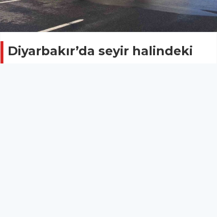
Diyarbakır’da seyir halindeki
tuğla yüklü kamyon alev
topuna döndü
ASAYİŞ
10 Mayıs 2025 - 16:52
4
Diyarbakır-Batman karayolunda seyir tuğla yüklü
kamyonet bilinmeyen bir nedenden dolayı alev aldı.
Olayda ölen ya da yaralanan olmazken, araç
kullanılamaz hale geldi.
Diyarbakır-Batman karayolunda seyir tuğla yüklü
kamyonet bilinmeyen bir nedenden dolayı alev aldı.