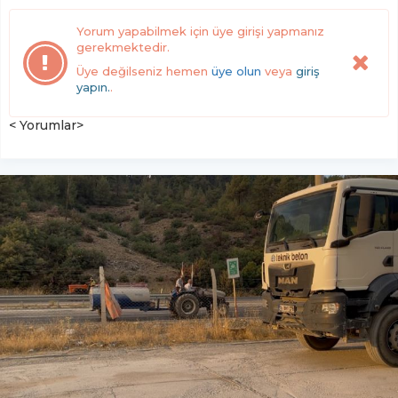
Yorum yapabilmek için üye girişi yapmanız
gerekmektedir.
Üye değilseniz hemen
üye olun
veya
giriş
yapın.
.
< Yorumlar>