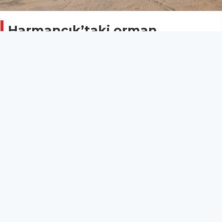
Harmancık’taki orman
yangınına beton pompasıyla
müdahale eden Ali Yalçın o
anları anlattı
GENEL
30 Temmuz 2025 - 21:21
11
Bursa’nın Harmancık ilçesinde çıkan orman
yangınına beton pompasıyla müdahale eden Ali
Yalçın, yangınla mücadele ettikleri zorlu anları anlattı.
Bursa’nın Harmancık ilçesinde çıkan orman
yangınına beton pompasıyla müdahale eden Ali
Yalçın, yangınla mücadele ettikleri zorlu anları anlattı.