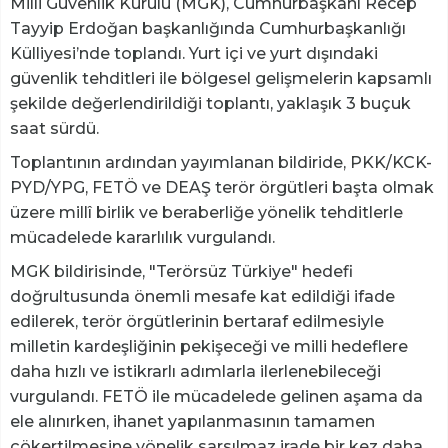
Milli Güvenlik Kurulu (MGK), Cumhurbaşkanı Recep
Tayyip Erdoğan başkanlığında Cumhurbaşkanlığı
Külliyesi’nde toplandı. Yurt içi ve yurt dışındaki
güvenlik tehditleri ile bölgesel gelişmelerin kapsamlı
şekilde değerlendirildiği toplantı, yaklaşık 3 buçuk
saat sürdü.
Toplantının ardından yayımlanan bildiride, PKK/KCK-
PYD/YPG, FETÖ ve DEAŞ terör örgütleri başta olmak
üzere millî birlik ve beraberliğe yönelik tehditlerle
mücadelede kararlılık vurgulandı.
MGK bildirisinde, "Terörsüz Türkiye" hedefi
doğrultusunda önemli mesafe kat edildiği ifade
edilerek, terör örgütlerinin bertaraf edilmesiyle
milletin kardeşliğinin pekişeceği ve milli hedeflere
daha hızlı ve istikrarlı adımlarla ilerlenebileceği
vurgulandı. FETÖ ile mücadelede gelinen aşama da
ele alınırken, ihanet yapılanmasının tamamen
çökertilmesine yönelik sarsılmaz irade bir kez daha