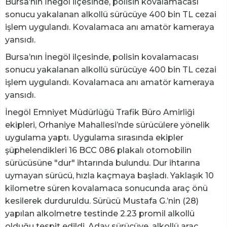
Bursa’nın İnegöl ilçesinde, polisin kovalamacası
sonucu yakalanan alkollü sürücüye 400 bin TL cezai
işlem uygulandı. Kovalamaca anı amatör kameraya
yansıdı.
Bursa’nın İnegöl ilçesinde, polisin kovalamacası
sonucu yakalanan alkollü sürücüye 400 bin TL cezai
işlem uygulandı. Kovalamaca anı amatör kameraya
yansıdı.
İnegöl Emniyet Müdürlüğü Trafik Büro Amirliği
ekipleri, Orhaniye Mahallesi’nde sürücülere yönelik
uygulama yaptı. Uygulama sırasında ekipler
şüphelendikleri 16 BCC 086 plakalı otomobilin
sürücüsüne "dur" ihtarında bulundu. Dur ihtarına
uymayan sürücü, hızla kaçmaya başladı. Yaklaşık 10
kilometre süren kovalamaca sonucunda araç önü
kesilerek durduruldu. Sürücü Mustafa G.’nin (28)
yapılan alkolmetre testinde 2.23 promil alkollü
olduğu tespit edildi. Aday sürücüye, alkollü araç