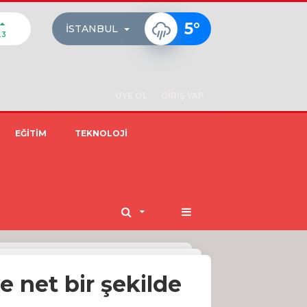
5
°
İSTANBUL
23
ÜYE OL
GİRİŞ YAP
EĞİTİM
TEKNOLOJİ
e net bir şekilde