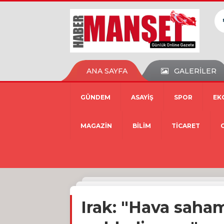
ANA SAYFA
GALERİLER
GÜNDEM
ASAYİŞ
SPOR
EK
MAGAZİN
BİLİM
TİCARET
Irak: "Hava sahamı