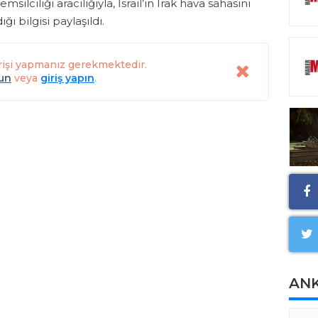
msilciliği aracılığıyla, İsrail’in Irak hava sahasını
ı bilgisi paylaşıldı.
rişi yapmanız gerekmektedir.
lun
veya
giriş yapın
.
AN