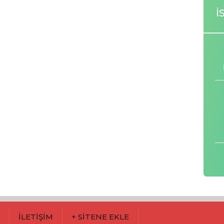
İ
M
İLETİŞİM
+ SİTENE EKLE