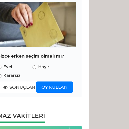
Sizce erken seçim olmalı mı?
Evet
Hayır
Kararsız
SONUÇLAR
OY KULLAN
AZ VAKİTLERİ