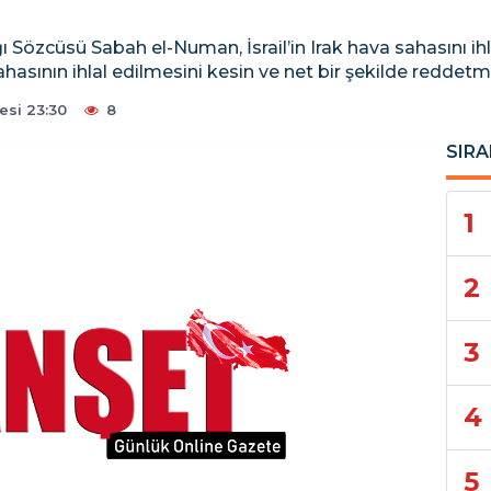
ı Sözcüsü Sabah el-Numan, İsrail’in Irak hava sahasını ihl
asının ihlal edilmesini kesin ve net bir şekilde reddetm
esi 23:30
8
SIRA
1
2
3
4
5