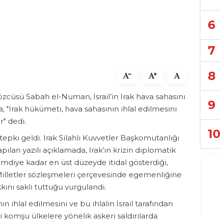
6
7
8
özcüsü Sabah el-Numan, İsrail’in Irak hava sahasını
9
a, "Irak hükümeti, hava sahasının ihlal edilmesini
r" dedi.
1
e tepki geldi. Irak Silahlı Kuvvetler Başkomutanlığı
lan yazılı açıklamada, Irak’ın krizin diplomatik
imdiye kadar en üst düzeyde itidal gösterdiği,
Milletler sözleşmeleri çerçevesinde egemenliğine
kını saklı tuttuğu vurgulandı.
 ihlal edilmesini ve bu ihlalin İsrail tarafından
 komşu ülkelere yönelik askeri saldırılarda