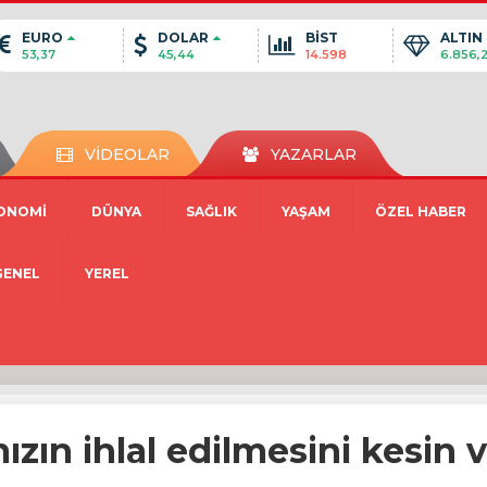
EURO
DOLAR
BİST
ALTIN
53,37
45,44
14.598
6.856,
VİDEOLAR
YAZARLAR
ONOMİ
DÜNYA
SAĞLIK
YAŞAM
ÖZEL HABER
GENEL
YEREL
zın ihlal edilmesini kesin v