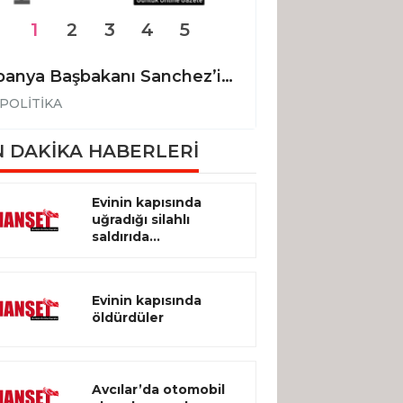
1
2
3
4
5
İspanya Başbakanı Sanchez’in uçağı Ankara’ya acil iniş yaptı
POLİTİKA
POLİTİKA
 DAKİKA HABERLERİ
Evinin kapısında
uğradığı silahlı
saldırıda...
Evinin kapısında
öldürdüler
Avcılar’da otomobil