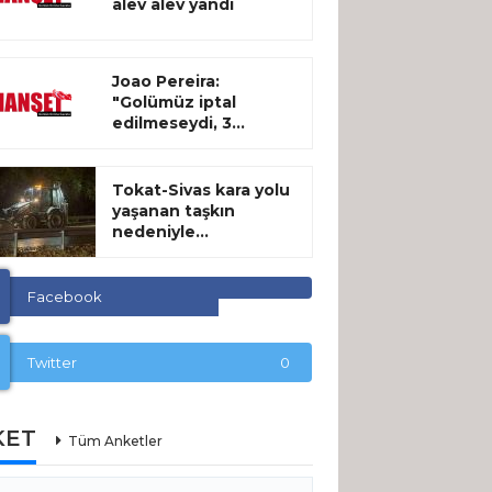
alev alev yandı
Joao Pereira:
"Golümüz iptal
edilmeseydi, 3...
Tokat-Sivas kara yolu
yaşanan taşkın
nedeniyle...
Facebook
Twitter
0
KET
Tüm Anketler