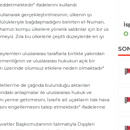
reddetmektedir" ifadelerini kullandı.
ı kullanarak gerçekleştirilmesinin, ülkenin iyi
lülükleriyle bağdaşmadığını belirten el-Numan,
Almanya Dışişleri Bakanı Wadephul, İran Dışişleri Bakanı Arakçi ile görüştü
hamızı komşu ülkelere yönelik saldırılar için bir üs
POLİTİKA
meyiz. Zira bu ülkelerle çeşitli düzeylerde en iyi
SON
ylemleri uluslararası taraflarla birlikte yakından
emenliğinin ve uluslararası hukukun açık bir
krarı üzerinde olumsuz etkilere neden olmaktadır"
etleri’ne de çağrıda bulunduğu aktarılan
ındaki anlaşmalar ile uluslararası hukuk ve
yerine getirmesini, İsrail’e ait uçakların Irak hava
sini engellemesini talep etmektedir" ifadelerine
uvvetler Başkomutanının talimatıyla Dışişleri