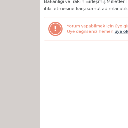
Bakanlığı ve Irak’ın Birleşmiş Milletler Te
ihlal etmesine karşı somut adımlar atıldığ
Yorum yapabilmek için üye gi
Üye değilseniz hemen
üye o