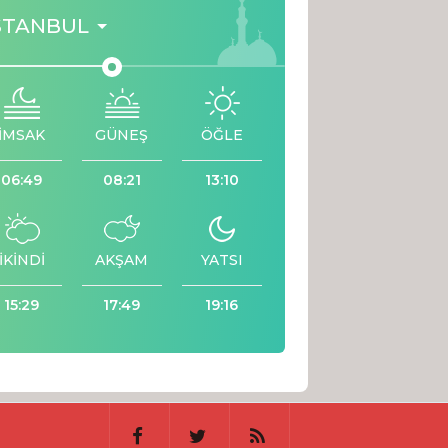
STANBUL
İMSAK
GÜNEŞ
ÖĞLE
06:49
08:21
13:10
İKİNDİ
AKŞAM
YATSI
15:29
17:49
19:16