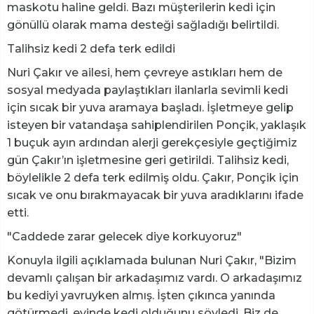
maskotu haline geldi. Bazı müşterilerin kedi için
gönüllü olarak mama desteği sağladığı belirtildi.
Talihsiz kedi 2 defa terk edildi
Nuri Çakır ve ailesi, hem çevreye astıkları hem de
sosyal medyada paylaştıkları ilanlarla sevimli kedi
için sıcak bir yuva aramaya başladı. İşletmeye gelip
isteyen bir vatandaşa sahiplendirilen Ponçik, yaklaşık
1 buçuk ayın ardından alerji gerekçesiyle geçtiğimiz
gün Çakır’ın işletmesine geri getirildi. Talihsiz kedi,
böylelikle 2 defa terk edilmiş oldu. Çakır, Ponçik için
sıcak ve onu bırakmayacak bir yuva aradıklarını ifade
etti.
"Caddede zarar gelecek diye korkuyoruz"
Konuyla ilgili açıklamada bulunan Nuri Çakır, "Bizim
devamlı çalışan bir arkadaşımız vardı. O arkadaşımız
bu kediyi yavruyken almış. İşten çıkınca yanında
götürmedi, evinde kedi olduğunu söyledi. Biz de