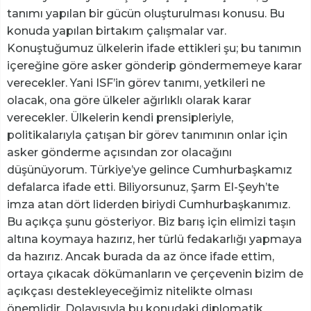
tanımı yapılan bir gücün oluşturulması konusu. Bu
konuda yapılan birtakım çalışmalar var.
Konuştuğumuz ülkelerin ifade ettikleri şu; bu tanımın
içereğine göre asker gönderip göndermemeye karar
verecekler. Yani ISF’in görev tanımı, yetkileri ne
olacak, ona göre ülkeler ağırlıklı olarak karar
verecekler. Ülkelerin kendi prensipleriyle,
politikalarıyla çatışan bir görev tanımının onlar için
asker gönderme açısından zor olacağını
düşünüyorum. Türkiye’ye gelince Cumhurbaşkamız
defalarca ifade etti. Biliyorsunuz, Şarm El-Şeyh’te
imza atan dört liderden biriydi Cumhurbaşkanımız.
Bu açıkça şunu gösteriyor. Biz barış için elimizi taşın
altına koymaya hazırız, her türlü fedakarlığı yapmaya
da hazırız. Ancak burada da az önce ifade ettim,
ortaya çıkacak dökümanların ve çerçevenin bizim de
açıkçası destekleyeceğimiz nitelikte olması
önemlidir. Dolayısıyla bu konudaki diplomatik