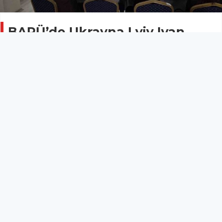
BARÜ’de Ukrayna Lviv Ivan
Franko Ulusal Üniversitesi iş
birliğinde uluslararası panel
düzenlendi
BARTIN
03 Kasım 2025 - 18:44
10
Bartın Üniversitesi (BARÜ) ile Ukrayna Lviv Ivan
Franko Ulusal Üniversitesi iş birliğiyle düzenlenen
panelde kimlik, bellek ve toplumsal dönüşüm
kavramları disiplinler arası bakış açısıyla
değerlendirildi.
Bartın Üniversitesi (BARÜ) ile Ukrayna Lviv Ivan