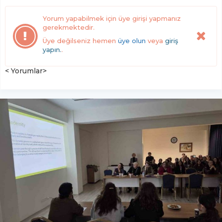
Yorum yapabilmek için üye girişi yapmanız
gerekmektedir.
Üye değilseniz hemen
üye olun
veya
giriş
yapın.
.
< Yorumlar>