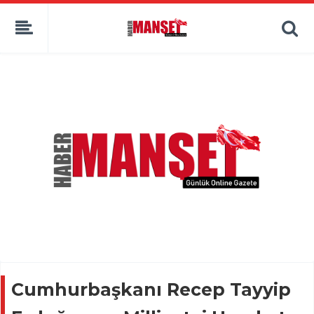
Cumhurbaşkanı Recep Tayyip