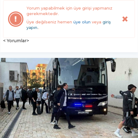
Yorum yapabilmek için üye girişi yapmanız
gerekmektedir.
Üye değilseniz hemen
üye olun
veya
giriş
yapın.
.
< Yorumlar>