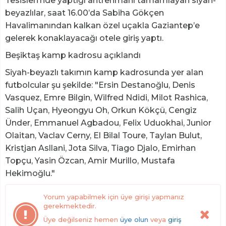
Tesisleri’nde yaptığı antrenmanı tamamlayan siyah-
beyazlılar, saat 16.00’da Sabiha Gökçen
Havalimanından kalkan özel uçakla Gaziantep’e
gelerek konaklayacağı otele giriş yaptı.
Beşiktaş kamp kadrosu açıklandı
Siyah-beyazlı takımın kamp kadrosunda yer alan
futbolcular şu şekilde: "Ersin Destanoğlu, Denis
Vasquez, Emre Bilgin, Wilfred Ndidi, Milot Rashica,
Salih Uçan, Hyeongyu Oh, Orkun Kökçü, Cengiz
Ünder, Emmanuel Agbadou, Felix Uduokhai, Junior
Olaitan, Vaclav Cerny, El Bilal Toure, Taylan Bulut,
Kristjan Asllani, Jota Silva, Tiago Djalo, Emirhan
Topçu, Yasin Özcan, Amir Murillo, Mustafa
Hekimoğlu."
Yorum yapabilmek için üye girişi yapmanız
gerekmektedir.
Üye değilseniz hemen
üye olun
veya
giriş