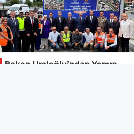
Bakan Uraloğlu’ndan Yomra
yeni nesil kavşak inşaatında
inceleme
GENEL
29 Ağustos 2025 - 16:46
9
Ulaştırma ve Altyapı Bakanı Abdulkadir Uraloğlu,
Karadeniz Sahil Yolu Trabzon geçişi kapsamında