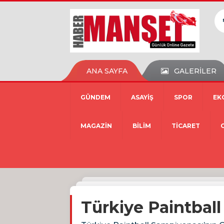
ANA SAYFA
GALERİLER
GÜNDEM
ASAYİŞ
SPOR
EK
MAGAZİN
BİLİM
TİCARET
Türkiye Paintbal