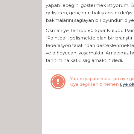
yapabileceğini göstermek istiyorum. Bu 
geliştiren, gençlerin bakış açısını değiş
bakmalarını sağlayan bir oyundur" diye
Osmaniye Tempo 80 Spor Kulübü Paint
"Paintball, gelişmekte olan bir branştı
federasyon tarafından desteklenmekted
ve o heyecanı yaşamaktır. Amacımız he
tanıtımına katkı sağlamaktır" dedi.
Yorum yapabilmek için üye gi
Üye değilseniz hemen
üye o