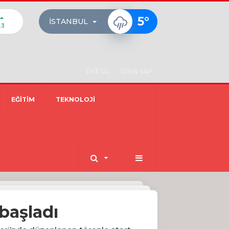
5
°
İSTANBUL
23
ÜYE OL
GİRİŞ YAP
EĞİTİM
TEKNOLOJİ
başladı