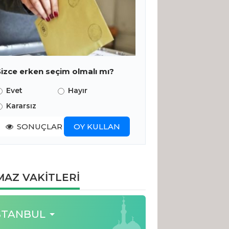
Sizce erken seçim olmalı mı?
Evet
Hayır
Kararsız
SONUÇLAR
OY KULLAN
AZ VAKİTLERİ
STANBUL