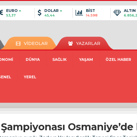
EURO
DOLAR
BİST
ALTIN
53,37
45,44
14.598
6.856,
VİDEOLAR
YAZARLAR
ONOMİ
DÜNYA
SAĞLIK
YAŞAM
ÖZEL HABER
GENEL
YEREL
l Şampiyonası Osmaniye’de 