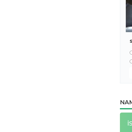
NAM
İ