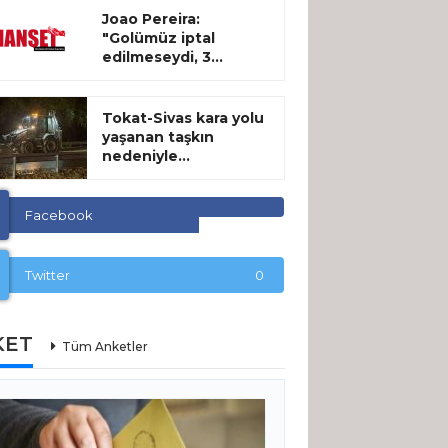
Joao Pereira:
"Golümüz iptal
edilmeseydi, 3...
Tokat-Sivas kara yolu
yaşanan taşkın
nedeniyle...
Facebook
Twitter
0
KET
Tüm Anketler