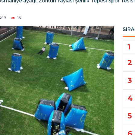
smaniye ayağı, Zorkun Yaylası Şenlik Tepesi Spor Tesisl
:17
15
SIRA
1
2
3
4
5
6