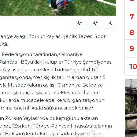
7
8
niye ayağı, Zorkun Yaylası Şenlik Tepesi Spor
ldı.
9
ı Federasyonu tarafından, Osmaniye
 Paintball Büyükler Kulüpler Türkiye Şampiyonası
1
Yaylasında gerçekleşti.Türkiye’nin dört bir
ganizasyonda, 4’er kişilik takımlardan oluşan 5
k. Müsabakaların açılışı, Osmaniye Belediye
 başlangıç atışıyla gerçekleştirildi. İki gün
arkurlarda mücadele ederken, organizasyonun
mına önemli katkı sağlaması bekleniyor.
rın Zorkun Yaylası’nda buluştuğunu aktaran
et, "Zorkun, Türkiye Paintball müsabakalarının
ii Hakkari’den Tekirdağ’a kadar, Kayseri’den