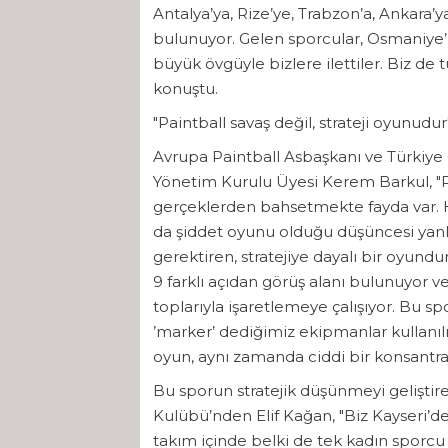
Antalya’ya, Rize’ye, Trabzon’a, Ankara’
bulunuyor. Gelen sporcular, Osmaniye’mi
büyük övgüyle bizlere ilettiler. Biz de 
konuştu.
"Paintball savaş değil, strateji oyunudur
Avrupa Paintball Asbaşkanı ve Türkiye
Yönetim Kurulu Üyesi Kerem Barkul, "Pai
gerçeklerden bahsetmekte fayda var. 
da şiddet oyunu olduğu düşüncesi yanl
gerektiren, stratejiye dayalı bir oyundur
9 farklı açıdan görüş alanı bulunuyor v
toplarıyla işaretlemeye çalışıyor. Bu spor
’marker’ dediğimiz ekipmanlar kullanı
oyun, aynı zamanda ciddi bir konsantrasy
Bu sporun stratejik düşünmeyi geliştir
Kulübü’nden Elif Kağan, "Biz Kayseri’den
takım içinde belki de tek kadın sporcu