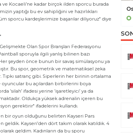
ya ve Kocaeli’ne kadar birçok ilden sporcu burada
Osmaniye’de ayağı bisikletin tekerine sıkışan çocuk ekiplerce kurtarıldı
zin yaptığı bu ev sahipliğini ve hazırlıkları
OSMANİYE
tüm sporcu kardeşlerimize başarılar diliyoruz" diye
SON
"
 Gelişmekte Olan Spor Branşları Federasyonu
ntball sporuyla ilgili yanlış bilinen bazı
Her şeyden önce bunun bir savaş simülasyonu ya
ıştır. Bu spor, geometrik ve matematiksel zeka
. Tıpkı satranç gibi. Siperlerin her birinin ortalama
e oyuncular bu açılardan birbirlerini boya
da ’silah’ ifadesi yerine ’işaretleyici’ ya da
lmaktadır. Oldukça yüksek adrenalin içeren bu
on gerektirir" ifadelerini kullandı.
en bir oyun olduğunu belirten Kayseri Pars
 geldik. Kayseri’den dört takım olarak katıldık. 4
 olarak geldim. Kadınların da bu sporu