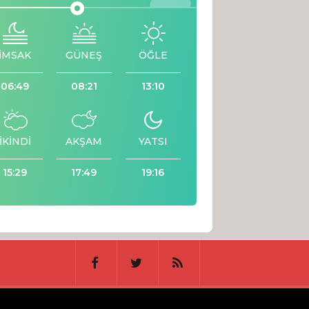
İMSAK
GÜNEŞ
ÖĞLE
06:49
08:21
13:10
İKİNDİ
AKŞAM
YATSI
15:29
17:49
19:16