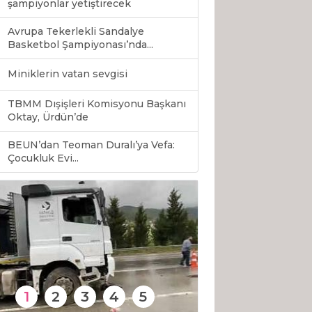
şampiyonlar yetiştirecek
Avrupa Tekerlekli Sandalye
Basketbol Şampiyonası’nda...
Miniklerin vatan sevgisi
TBMM Dışişleri Komisyonu Başkanı
Oktay, Ürdün’de
BEUN’dan Teoman Duralı’ya Vefa:
0
Çocukluk Evi...
1
2
3
4
5