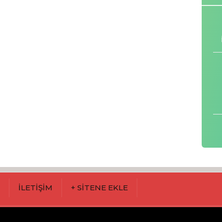
M
İLETİŞİM
+ SİTENE EKLE