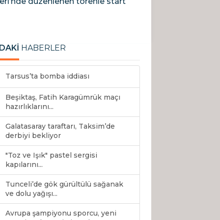
eri’nde düzenlenen törenle start
DAKİ
HABERLER
Tarsus’ta bomba iddiası
Beşiktaş, Fatih Karagümrük maçı
hazırlıklarını...
Galatasaray taraftarı, Taksim’de
derbiyi bekliyor
"Toz ve Işık" pastel sergisi
kapılarını...
Tunceli’de gök gürültülü sağanak
ve dolu yağışı...
Avrupa şampiyonu sporcu, yeni