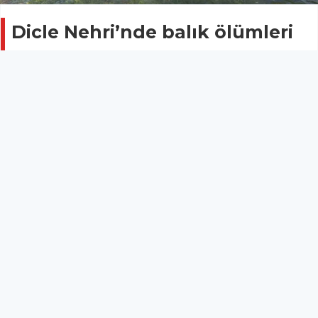
Dicle Nehri’nde balık ölümleri
tedirgin etti
ŞIRNAK
26 Nisan 2026 - 13:06
10
Dicle Nehri’nin Ali Dino mevkiinde yaşanan balık
ölümleri vatandaşları endişelendirdi.
Dicle Nehri’nin Ali Dino mevkiinde yaşanan balık
ölümleri vatandaşları endişelendirdi.
Şırnak’ın Kasrik bölgesine bağlı Ali Dino mevkiinde
bugün piknik yapmak için nehir kenarına giden
vatandaşlar, bazı balıkların telef olduğunu gördü.
Suyun kenarına vurmuş balıkları fark eden
vatandaşlar, durum karşısında şaşkınlık yaşadı.