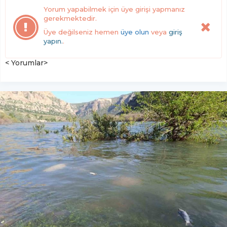
Yorum yapabilmek için üye girişi yapmanız
gerekmektedir.
Üye değilseniz hemen
üye olun
veya
giriş
yapın.
.
< Yorumlar>